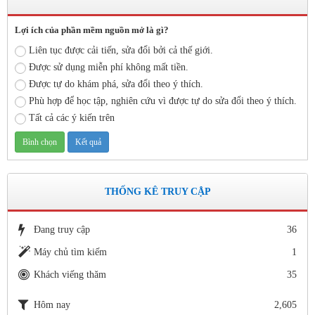
KẾ HOẠCH BỒI DƯỠNG VÀ PHÁT TRIỂN ĐỘI NGŨ NĂM
HỌC 2019- 2020
Lợi ích của phần mềm nguồn mở là gì?
Thời gian đăng: 11/06/2020
Liên tục được cải tiến, sửa đổi bởi cả thế giới.
lượt xem: 8574 | lượt tải:2796
Được sử dụng miễn phí không mất tiền.
Số: 03 /KH-THVY ngày 17/9�
Được tự do khám phá, sửa đổi theo ý thích.
KẾ HOẠCH CÔNG TÁC KIỂM TRA NỘI BỘ NĂM HỌC
Phù hợp để học tập, nghiên cứu vì được tự do sửa đổi theo ý thích.
2019– 2020
Tất cả các ý kiến trên
Thời gian đăng: 11/06/2020
lượt xem: 11741 | lượt tải:670
Số: 15 /QĐ-THVY ngày 10/9&#
QUYẾT ĐỊNH Về việc ban hành thực hiện Quy chế dân chủ
THỐNG KÊ TRUY CẬP
trong hoạt động của nhà trường
Thời gian đăng: 11/06/2020
Đang truy cập
36
lượt xem: 3471 | lượt tải:645
Máy chủ tìm kiếm
1
Số 142/ KH-BCĐ ngày 12/6/2020
Khách viếng thăm
35
Kế hoạch tuyển sinh vào các trường MN, TH, THCS năm học
2020 - 2021.
Hôm nay
2,605
Thời gian đăng: 26/06/2020