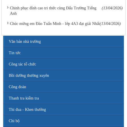
Chinh phục đỉnh cao tri thức cùng Đấu Trường Tiếng
(13/04/2026)
Anh
Chúc mừng em Đào Tuấn Minh - lớp 4A3 đạt giải Nhất
(13/04/2026)
Văn bản nhà trường
Tin tức
Công tác tổ chức
Bồi dưỡng thường xuyên
Công đoàn
Thanh tra kiểm tra
Số 142/ KH-BCĐ ngày 12/6/2020
Thi đua - Khen thưởng
Kế hoạch tuyển sinh vào các trường MN, TH, THCS năm học
2020 - 2021.
Chi bộ
Thời gian đăng: 26/06/2020