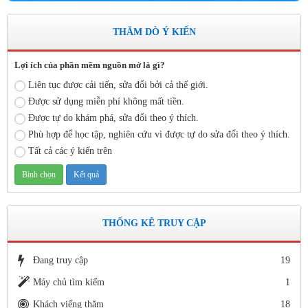
Số 142/ KH-BCĐ ngày 12/6/2020
Kế hoạch tuyển sinh vào các trường MN, TH, THCS năm học
THĂM DÒ Ý KIẾN
2020 - 2021.
Thời gian đăng: 26/06/2020
Lợi ích của phần mềm nguồn mở là gì?
lượt xem: 5156 | lượt tải:1265
Liên tục được cải tiến, sửa đổi bởi cả thế giới.
1663/SGDĐT- QLT ngày 29/5/202
Được sử dụng miễn phí không mất tiền.
Hướng dẫn tuyển sinh lớp 1, lớp 6, lớp 10 trong khuôn khổ
Được tự do khám phá, sửa đổi theo ý thích.
Chương trình song ngữ, tăng cường tiếng Pháp năm học 2020-
Phù hợp để học tập, nghiên cứu vì được tự do sửa đổi theo ý thích.
2021
Tất cả các ý kiến trên
Thời gian đăng: 26/06/2020
lượt xem: 4187 | lượt tải:757
Số: 05 /KHCM - THVY NGÀY 10/9&
KẾ HOẠCH BỒI DƯỠNG VÀ PHÁT TRIỂN ĐỘI NGŨ NĂM
HỌC 2019- 2020
THỐNG KÊ TRUY CẬP
Thời gian đăng: 11/06/2020
lượt xem: 8577 | lượt tải:2798
Đang truy cập
19
Số: 03 /KH-THVY ngày 17/9�
Máy chủ tìm kiếm
1
KẾ HOẠCH CÔNG TÁC KIỂM TRA NỘI BỘ NĂM HỌC
2019– 2020
Khách viếng thăm
18