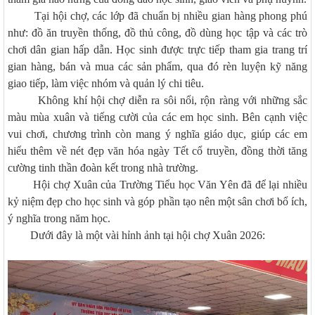
Tại hội chợ, các lớp đã chuẩn bị nhiều gian hàng phong phú
như: đồ ăn truyền thống, đồ thủ công, đồ dùng học tập và các trò
chơi dân gian hấp dẫn. Học sinh được trực tiếp tham gia trang trí
gian hàng, bán và mua các sản phẩm, qua đó rèn luyện kỹ năng
giao tiếp, làm việc nhóm và quản lý chi tiêu.
Không khí hội chợ diễn ra sôi nổi, rộn ràng với những sắc
màu mùa xuân và tiếng cười của các em học sinh. Bên cạnh việc
vui chơi, chương trình còn mang ý nghĩa giáo dục, giúp các em
hiểu thêm về nét đẹp văn hóa ngày Tết cổ truyền, đồng thời tăng
cường tinh thần đoàn kết trong nhà trường.
Hội chợ Xuân của Trường Tiểu học Văn Yên đã để lại nhiều
kỷ niệm đẹp cho học sinh và góp phần tạo nên một sân chơi bổ ích,
ý nghĩa trong năm học.
Dưới đây là một vài hỉnh ảnh tại hội chợ Xuân 2026: