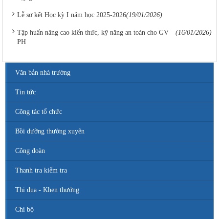
Lễ sơ kết Học kỳ I năm học 2025-2026
(19/01/2026)
Tập huấn nâng cao kiến thức, kỹ năng an toàn cho GV –
(16/01/2026)
PH
Văn bản nhà trường
Tin tức
Công tác tổ chức
Bồi dưỡng thường xuyên
Số 142/ KH-BCĐ ngày 12/6/2020
Công đoàn
Kế hoạch tuyển sinh vào các trường MN, TH, THCS năm học
2020 - 2021.
Thanh tra kiểm tra
Thời gian đăng: 26/06/2020
lượt xem: 5156 | lượt tải:1265
Thi đua - Khen thưởng
1663/SGDĐT- QLT ngày 29/5/202
Chi bộ
Hướng dẫn tuyển sinh lớp 1, lớp 6, lớp 10 trong khuôn khổ