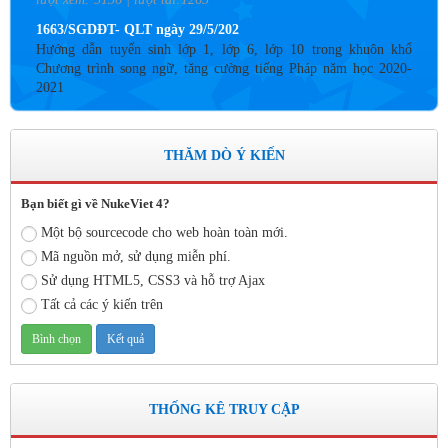
1663/SGDĐT- QLT ngày 29/5/202
Hướng dẫn tuyển sinh lớp 1, lớp 6, lớp 10 trong khuôn khổ
Chương trình song ngữ, tăng cường tiếng Pháp năm học 2020-
2021
Thời gian đăng: 26/06/2020
lượt xem: 4187 | lượt tải:757
THĂM DÒ Ý KIẾN
Số: 05 /KHCM - THVY NGÀY 10/9&
KẾ HOẠCH BỒI DƯỠNG VÀ PHÁT TRIỂN ĐỘI NGŨ NĂM
HỌC 2019- 2020
Bạn biết gì về NukeViet 4?
Thời gian đăng: 11/06/2020
Một bộ sourcecode cho web hoàn toàn mới.
lượt xem: 8578 | lượt tải:2799
Mã nguồn mở, sử dụng miễn phí.
Sử dụng HTML5, CSS3 và hỗ trợ Ajax
Số: 03 /KH-THVY ngày 17/9�
KẾ HOẠCH CÔNG TÁC KIỂM TRA NỘI BỘ NĂM HỌC
Tất cả các ý kiến trên
2019– 2020
Thời gian đăng: 11/06/2020
lượt xem: 11758 | lượt tải:671
Số: 15 /QĐ-THVY ngày 10/9&#
THỐNG KÊ TRUY CẬP
QUYẾT ĐỊNH Về việc ban hành thực hiện Quy chế dân chủ
trong hoạt động của nhà trường