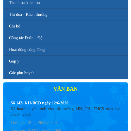
Thanh tra kiểm tra
Thi đua - Khen thưởng
Chi bộ
Công tác Đoàn - Đội
Hoạt động cộng đồng
Góp ý
Góc phụ huynh
VĂN BẢN
Số 142/ KH-BCĐ ngày 12/6/2020
Kế hoạch tuyển sinh vào các trường MN, TH, THCS năm học
2020 - 2021.
Thời gian đăng: 26/06/2020
lượt xem: 5156 | lượt tải:1265