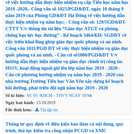
về việc hướng dẫn thực hiện nhiệm vụ cấp Tiểu học năm học
2019 -2020.- Công văn số 1025/PGD&ĐT, ngày 10 tháng 9
năm 2019 của Phòng GD&ĐT Hà Đông về việc hướng dẫn
thực hiện nhiệm vụ năm học; - Công văn số: 129/SGD&ĐT-
CTTT V/v thông tin tài liệu “Giáo dục ATGT và phòng,
chống bạo lực học đường” - Kế hoạch 3464/KH- SGDĐT về
việc triển khai lồng ghép giáo dục quốc phòng và an ninh.
Công văn 1011/PGD ĐT về việc thực hiện nhiệm vụ giáo dục
quốc phòng và an ninh. - Căn cứ số1080/PGD&ĐT V/v
hướng dẫn thực hiện nhiệm vụ giáo dục chính trị công tác
HSSV, hoạt động ngoài giờ lên lớp năm học 2019 - 2020 -
Căn cứ phương hướng nhiệm vụ năm học 2019 - 2020 của
nhà trường.Trường Tiểu học Văn Yên xây dựng kế hoạch
bồi dưỡng, phát triển đội ngũ năm học 2019 - 2020
Số kí hiệu:
Số: 05 /KHCM - THVY NGÀY 10/9&
Ngày ban hành:
15/10/2019
File đính kèm:
Tải tập tin
Thông tư quy định về điều kiện bảo đảm và nội dung, quy
trình, thủ tục kiểm tra công nhận PCGD và XMC