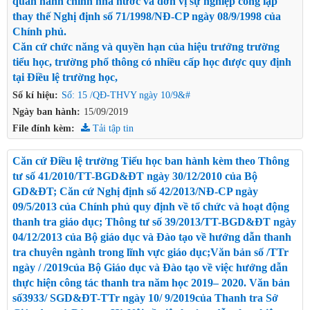
quan hành chính nhà nước và đơn vị sự nghiệp công lập
thay thế Nghị định số 71/1998/NĐ-CP ngày 08/9/1998 của
Chính phủ.
Căn cứ chức năng và quyền hạn của hiệu trưởng trường
tiểu học, trường phổ thông có nhiều cấp học được quy định
tại Điều lệ trường học,
Số kí hiệu:
Số: 15 /QĐ-THVY ngày 10/9&#
Ngày ban hành:
15/09/2019
File đính kèm:
Tải tập tin
Căn cứ Điều lệ trường Tiểu học ban hành kèm theo Thông
tư số 41/2010/TT-BGD&ĐT ngày 30/12/2010 của Bộ
GD&ĐT; Căn cứ Nghị định số 42/2013/NĐ-CP ngày
09/5/2013 của Chính phủ quy định về tổ chức và hoạt động
thanh tra giáo dục; Thông tư số 39/2013/TT-BGD&ĐT ngày
04/12/2013 của Bộ giáo dục và Đào tạo về hướng dẫn thanh
tra chuyên ngành trong lĩnh vực giáo dục;Văn bản số /TTr
ngày / /2019của Bộ Giáo dục và Đào tạo về việc hướng dẫn
thực hiện công tác thanh tra năm học 2019– 2020. Văn bản
số3933/ SGD&ĐT-TTr ngày 10/ 9/2019của Thanh tra Sở