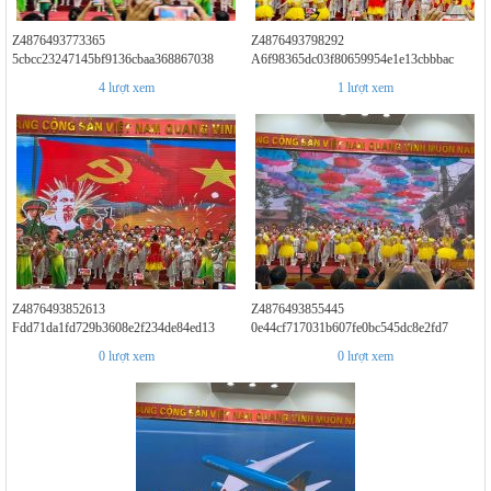
Z4876493773365
Z4876493798292
5cbcc23247145bf9136cbaa368867038
A6f98365dc03f80659954e1e13cbbbac
4
lượt xem
1
lượt xem
Z4876493852613
Z4876493855445
Fdd71da1fd729b3608e2f234de84ed13
0e44cf717031b607fe0bc545dc8e2fd7
0
lượt xem
0
lượt xem