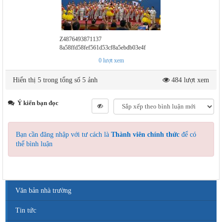
Z4876493871137
8a58ffd58fef561d53cf8a5ebdb03e4f
0
lượt xem
Hiển thị 5 trong tổng số 5 ảnh
484 lượt xem
Ý kiến bạn đọc
Bạn cần đăng nhập với tư cách là
Thành viên chính thức
để có
thể bình luận
Văn bản nhà trường
Tin tức