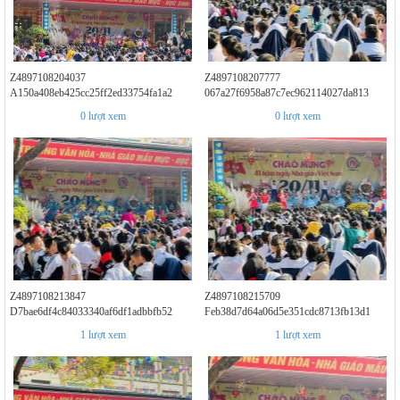
Z4897108204037
Z4897108207777
A150a408eb425cc25ff2ed33754fa1a2
067a27f6958a87c7ec962114027da813
0
lượt xem
0
lượt xem
Z4897108213847
Z4897108215709
D7bae6df4c84033340af6df1adbbfb52
Feb38d7d64a06d5e351cdc8713fb13d1
1
lượt xem
1
lượt xem