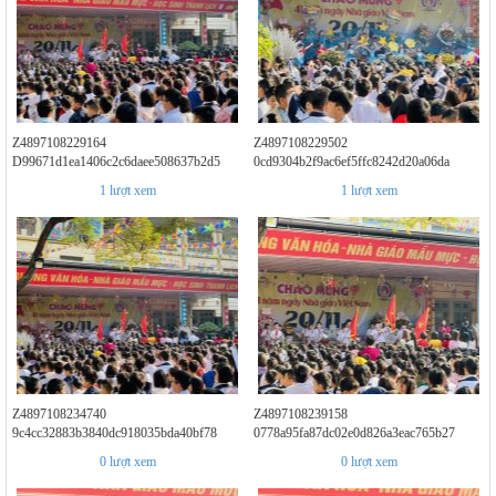
Z4897108229164
Z4897108229502
D99671d1ea1406c2c6daee508637b2d5
0cd9304b2f9ac6ef5ffc8242d20a06da
1
lượt xem
1
lượt xem
Z4897108234740
Z4897108239158
9c4cc32883b3840dc918035bda40bf78
0778a95fa87dc02e0d826a3eac765b27
0
lượt xem
0
lượt xem