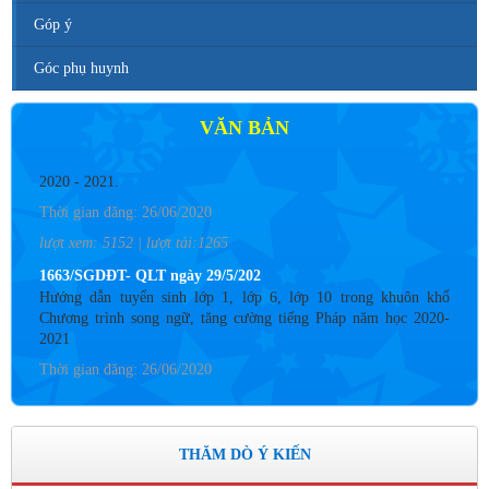
Góp ý
Góc phụ huynh
Số 142/ KH-BCĐ ngày 12/6/2020
Kế hoạch tuyển sinh vào các trường MN, TH, THCS năm học
VĂN BẢN
2020 - 2021.
Thời gian đăng: 26/06/2020
lượt xem: 5152 | lượt tải:1265
1663/SGDĐT- QLT ngày 29/5/202
Hướng dẫn tuyển sinh lớp 1, lớp 6, lớp 10 trong khuôn khổ
Chương trình song ngữ, tăng cường tiếng Pháp năm học 2020-
2021
Thời gian đăng: 26/06/2020
lượt xem: 4183 | lượt tải:757
Số: 05 /KHCM - THVY NGÀY 10/9&
KẾ HOẠCH BỒI DƯỠNG VÀ PHÁT TRIỂN ĐỘI NGŨ NĂM
HỌC 2019- 2020
THĂM DÒ Ý KIẾN
Thời gian đăng: 11/06/2020