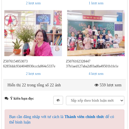
2
lượt xem
1
lượt xem
Z5076154953073
Z5076162328447
6285fddc93d4048930cccfa964e5337e
37b1aed127aba2d93ad0a49501b1fe1e
2
lượt xem
4
lượt xem
Hiển thị 22 trong tổng số 22 ảnh
559 lượt xem
Ý kiến bạn đọc
Bạn cần đăng nhập với tư cách là
Thành viên chính thức
để có
thể bình luận