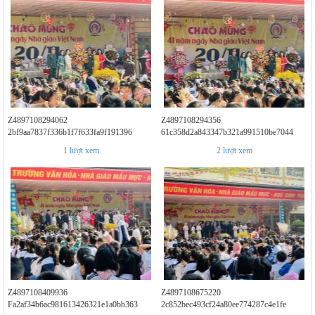
Z4897108294062
Z4897108294356
2bf9aa7837f336b1f7f633fa9f191396
61c358d2a843347b321a991510be7044
1
lượt xem
2
lượt xem
Z4897108409936
Z4897108675220
Fa2af34b6ac981613426321e1a0bb363
2c852bec493cf24a80ee774287c4e1fe