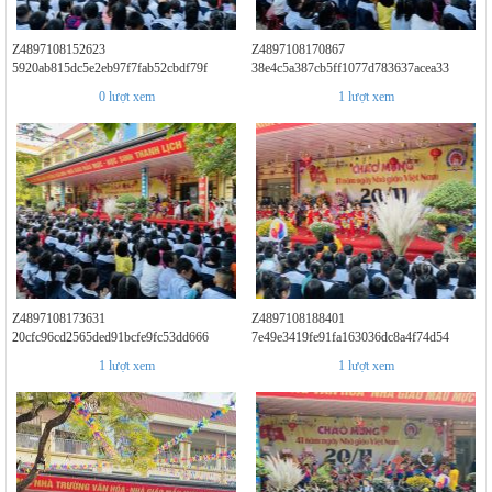
Z4897108152623
Z4897108170867
5920ab815dc5e2eb97f7fab52cbdf79f
38e4c5a387cb5ff1077d783637acea33
0
lượt xem
1
lượt xem
Z4897108173631
Z4897108188401
20cfc96cd2565ded91bcfe9fc53dd666
7e49e3419fe91fa163036dc8a4f74d54
1
lượt xem
1
lượt xem