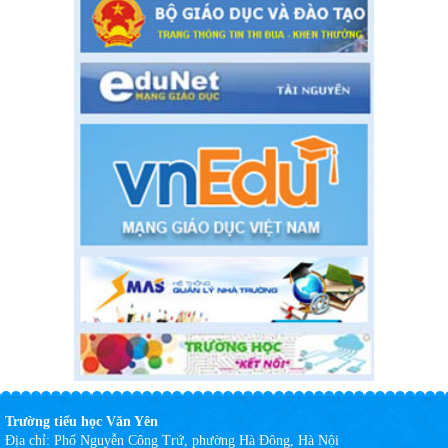
Chương trình song ngữ, tăng cường tiếng Pháp năm học 2020-
2021
Thời gian đăng: 26/06/2020
lượt xem: 4183 | lượt tải:757
Số: 05 /KHCM - THVY NGÀY 10/9&
KẾ HOẠCH BỒI DƯỠNG VÀ PHÁT TRIỂN ĐỘI NGŨ NĂM
HỌC 2019- 2020
Thời gian đăng: 11/06/2020
lượt xem: 8574 | lượt tải:2796
Số: 03 /KH-THVY ngày 17/9�
KẾ HOẠCH CÔNG TÁC KIỂM TRA NỘI BỘ NĂM HỌC
2019– 2020
Thời gian đăng: 11/06/2020
lượt xem: 11737 | lượt tải:670
Số: 15 /QĐ-THVY ngày 10/9&#
QUYẾT ĐỊNH Về việc ban hành thực hiện Quy chế dân chủ
trong hoạt động của nhà trường
Trường tiểu học Văn Yên
Thời gian đăng: 11/06/2020
Địa chỉ:
Phố Nguyễn Công Trứ, phường Hà Đông, Hà Nội