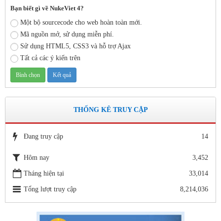
lượt xem: 8574 | lượt tải:2796
Bạn biết gì về NukeViet 4?
Số: 03 /KH-THVY ngày 17/9�
Một bộ sourcecode cho web hoàn toàn mới.
KẾ HOẠCH CÔNG TÁC KIỂM TRA NỘI BỘ NĂM HỌC
Mã nguồn mở, sử dụng miễn phí.
2019– 2020
Sử dụng HTML5, CSS3 và hỗ trợ Ajax
Thời gian đăng: 11/06/2020
Tất cả các ý kiến trên
lượt xem: 11737 | lượt tải:670
Số: 15 /QĐ-THVY ngày 10/9&#
QUYẾT ĐỊNH Về việc ban hành thực hiện Quy chế dân chủ
trong hoạt động của nhà trường
THỐNG KÊ TRUY CẬP
Thời gian đăng: 11/06/2020
lượt xem: 3470 | lượt tải:645
Đang truy cập
14
Số 142/ KH-BCĐ ngày 12/6/2020
Hôm nay
3,452
Kế hoạch tuyển sinh vào các trường MN, TH, THCS năm học
2020 - 2021.
Tháng hiện tại
33,014
Thời gian đăng: 26/06/2020
Tổng lượt truy cập
8,214,036
lượt xem: 5152 | lượt tải:1265
1663/SGDĐT- QLT ngày 29/5/202
Hướng dẫn tuyển sinh lớp 1, lớp 6, lớp 10 trong khuôn khổ