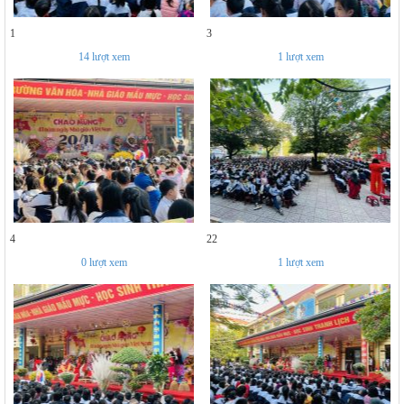
1
3
14
lượt xem
1
lượt xem
4
22
0
lượt xem
1
lượt xem