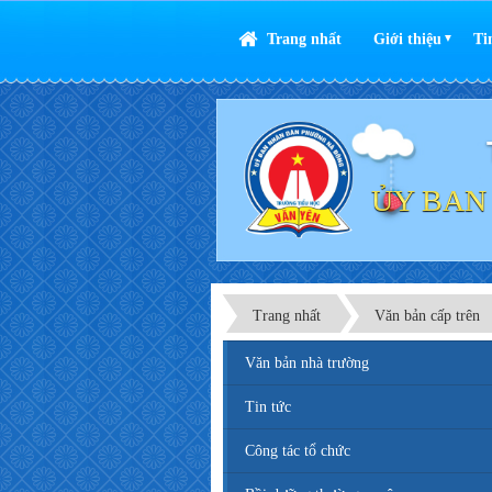
Trang nhất
Giới thiệu
Ti
▼
ỦY BAN
Trang nhất
Văn bản cấp trên
Văn bản nhà trường
Tin tức
Công tác tổ chức