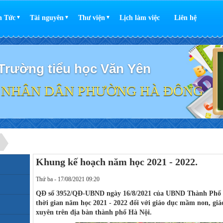
n Tức
Tài nguyên
Thư viện
Lịch làm việc
Liên hệ
▼
▼
▼
Trường tiểu học Văn Yên
 NHÂN DÂN PHƯỜNG HÀ ĐÔNG
Khung kế hoạch năm học 2021 - 2022.
Thứ ba - 17/08/2021 09:20
QĐ số 3952/QĐ-UBND ngày 16/8/2021 của UBND Thành Phố H
thời gian năm học 2021 - 2022 đối với giáo dục mầm non, giá
xuyên trên địa bàn thành phố Hà Nội.