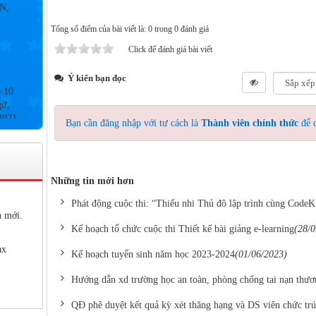
Tổng số điểm của bài viết là: 0 trong 0 đánh giá
Click để đánh giá bài viết
p 10
Ý kiến bạn đọc
gữ,
2021
Bạn cần đăng nhập với tư cách là
Thành viên chính thức
để c
9&
Những tin mới hơn
2020
Phát động cuộc thi: “Thiếu nhi Thủ đô lập trình cùng CodeKi
n mới.
Kế hoạch tổ chức cuộc thi Thiết kế bài giảng e-learning
(28/0
ax
Kế hoạch tuyển sinh năm học 2023-2024
(01/06/2023)
 NỘI
Hướng dẫn xd trường học an toàn, phòng chống tai nạn thươ
QĐ phê duyệt kết quả kỳ xét thăng hạng và DS viên chức tr