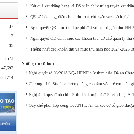
Kết quả xét thăng hạng và DS viên chức trúng tuyển xét thă
hiện
nhà
QĐ về bổ sung, điều chỉnh dự toán chi ngân sách sách nhà n
37
Nghị quyết QĐ mức thu học phí đối với cơ sở giáo dục NH 
2
Nghị quyết QĐ danh mục các khoản thu, cơ chế quản lý thu 
35
Thống nhất các khoản thu và mức thu năm học 2024-2025
(3
MN,
3,573
Những tin cũ hơn
47,692
Nghị quyết số 06/2018/NQ- HĐND v/v thực hiện Đề án Chươ
228,714
Chương trình Sữa học đường nâng cao tầm vóc trẻ em mẫu giá
p 10
Nghị định quy định chi tiết thi hành một số điều của Luật AT
gữ,
2021
Quy chế phối hợp công tác ANTT, AT tại các cơ sở giáo dục
(
9&