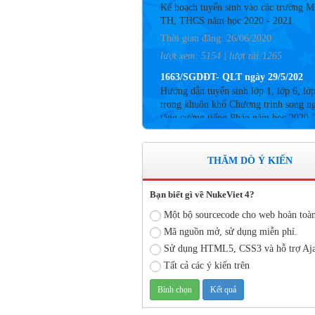
TH, THCS năm học 2020 - 2021.
Thời gian đăng: 26/06/2020
lượt xem: 5154 | lượt tải:1265
1663/SGDĐT- QLT ngày 29/5/202
Hướng dẫn tuyển sinh lớp 1, lớp 6, lớ
trong khuôn khổ Chương trình song n
tăng cường tiếng Pháp năm học 2020-
Thời gian đăng: 26/06/2020
lượt xem: 4185 | lượt tải:757
Số: 05 /KHCM - THVY NGÀY 10/
THĂM DÒ Ý KIẾN
KẾ HOẠCH BỒI DƯỠNG VÀ PHÁT
TRIỂN ĐỘI NGŨ NĂM HỌC 2019- 
Bạn biết gì về NukeViet 4?
Thời gian đăng: 11/06/2020
Một bộ sourcecode cho web hoàn toà
lượt xem: 8575 | lượt tải:2797
Mã nguồn mở, sử dụng miễn phí.
Số: 03 /KH-THVY ngày 17/9�
Sử dụng HTML5, CSS3 và hỗ trợ Aj
KẾ HOẠCH CÔNG TÁC KIỂM TRA
Tất cả các ý kiến trên
BỘ NĂM HỌC 2019– 2020
Thời gian đăng: 11/06/2020
lượt xem: 11747 | lượt tải:671