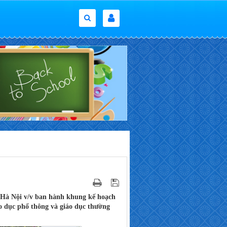
à Nội v/v ban hành khung kế hoạch
o dục phổ thông và giáo dục thường