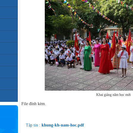
Khai giảng năm học mới
File đính kèm.
FILE ĐÍNH KÈM
Tập tin :
khung-kh-nam-hoc.pdf
MN,