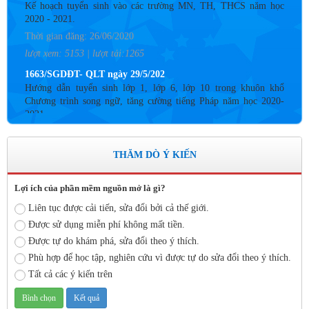
2020 - 2021.
Thời gian đăng: 26/06/2020
lượt xem: 5153 | lượt tải:1265
1663/SGDĐT- QLT ngày 29/5/202
Hướng dẫn tuyển sinh lớp 1, lớp 6, lớp 10 trong khuôn khổ
Chương trình song ngữ, tăng cường tiếng Pháp năm học 2020-
2021
Thời gian đăng: 26/06/2020
lượt xem: 4183 | lượt tải:757
THĂM DÒ Ý KIẾN
Số: 05 /KHCM - THVY NGÀY 10/9&
KẾ HOẠCH BỒI DƯỠNG VÀ PHÁT TRIỂN ĐỘI NGŨ NĂM
HỌC 2019- 2020
Lợi ích của phần mềm nguồn mở là gì?
Thời gian đăng: 11/06/2020
Liên tục được cải tiến, sửa đổi bởi cả thế giới.
lượt xem: 8574 | lượt tải:2796
Được sử dụng miễn phí không mất tiền.
Được tự do khám phá, sửa đổi theo ý thích.
Số: 03 /KH-THVY ngày 17/9�
KẾ HOẠCH CÔNG TÁC KIỂM TRA NỘI BỘ NĂM HỌC
Phù hợp để học tập, nghiên cứu vì được tự do sửa đổi theo ý thích.
2019– 2020
Tất cả các ý kiến trên
Thời gian đăng: 11/06/2020
lượt xem: 11743 | lượt tải:670