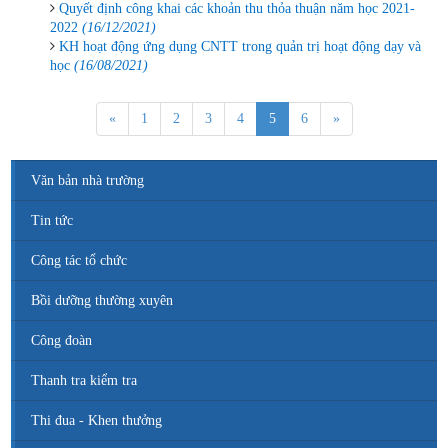
Quyết định công khai các khoản thu thỏa thuận năm học 2021-
2022
(16/12/2021)
KH hoạt động ứng dụng CNTT trong quản trị hoạt động dạy và
học
(16/08/2021)
«
1
2
3
4
5
6
»
Văn bản nhà trường
Tin tức
Công tác tổ chức
Bồi dưỡng thường xuyên
Công đoàn
Thanh tra kiểm tra
Thi đua - Khen thưởng