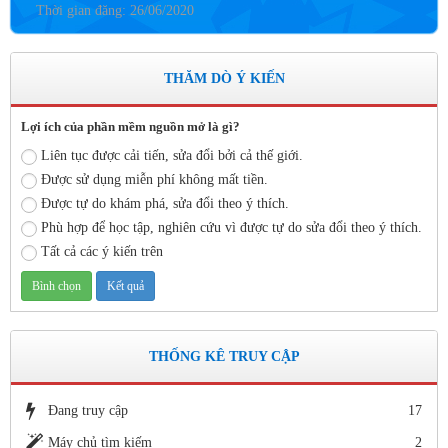
lượt xem: 4183 | lượt tải:757
Số: 05 /KHCM - THVY NGÀY 10/9&
KẾ HOẠCH BỒI DƯỠNG VÀ PHÁT TRIỂN ĐỘI NGŨ NĂM
THĂM DÒ Ý KIẾN
HỌC 2019- 2020
Thời gian đăng: 11/06/2020
Lợi ích của phần mềm nguồn mở là gì?
lượt xem: 8574 | lượt tải:2796
Liên tục được cải tiến, sửa đổi bởi cả thế giới.
Số: 03 /KH-THVY ngày 17/9�
Được sử dụng miễn phí không mất tiền.
KẾ HOẠCH CÔNG TÁC KIỂM TRA NỘI BỘ NĂM HỌC
Được tự do khám phá, sửa đổi theo ý thích.
2019– 2020
Phù hợp để học tập, nghiên cứu vì được tự do sửa đổi theo ý thích.
Thời gian đăng: 11/06/2020
Tất cả các ý kiến trên
lượt xem: 11737 | lượt tải:670
Số: 15 /QĐ-THVY ngày 10/9&#
QUYẾT ĐỊNH Về việc ban hành thực hiện Quy chế dân chủ
trong hoạt động của nhà trường
Thời gian đăng: 11/06/2020
THỐNG KÊ TRUY CẬP
lượt xem: 3470 | lượt tải:645
Đang truy cập
17
Số 142/ KH-BCĐ ngày 12/6/2020
Kế hoạch tuyển sinh vào các trường MN, TH, THCS năm học
Máy chủ tìm kiếm
2