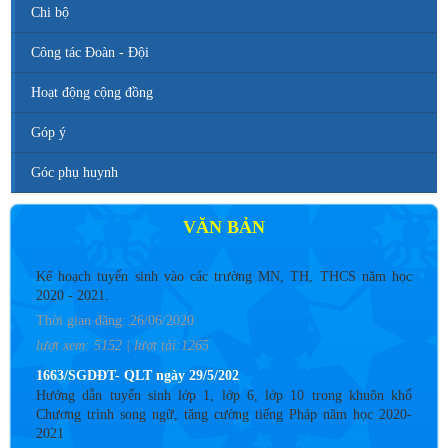
Chi bộ
Công tác Đoàn - Đội
Hoạt động cộng đồng
Góp ý
Góc phụ huynh
VĂN BẢN
Số 142/ KH-BCĐ ngày 12/6/2020
Kế hoạch tuyển sinh vào các trường MN, TH, THCS năm học
2020 - 2021.
Thời gian đăng: 26/06/2020
lượt xem: 5152 | lượt tải:1265
1663/SGDĐT- QLT ngày 29/5/202
Hướng dẫn tuyển sinh lớp 1, lớp 6, lớp 10 trong khuôn khổ
Chương trình song ngữ, tăng cường tiếng Pháp năm học 2020-
2021
Thời gian đăng: 26/06/2020