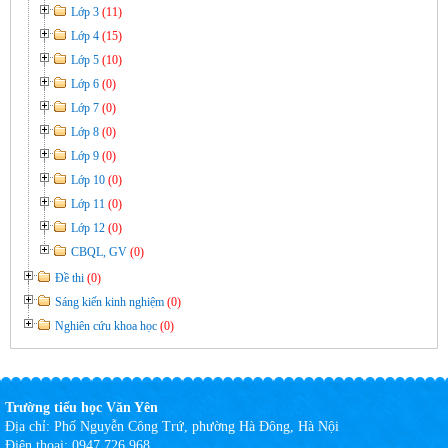
Lớp 3
(11)
Lớp 4
(15)
Lớp 5
(10)
Lớp 6
(0)
Lớp 7
(0)
Lớp 8
(0)
Lớp 9
(0)
Lớp 10
(0)
Lớp 11
(0)
Lớp 12
(0)
CBQL, GV
(0)
Đề thi
(0)
Sáng kiến kinh nghiệm
(0)
Nghiên cứu khoa học
(0)
Trường tiểu học Văn Yên
Địa chỉ:
Phố Nguyễn Công Trứ, phường Hà Đông, Hà Nội
Điện thoại:
0947 726 968