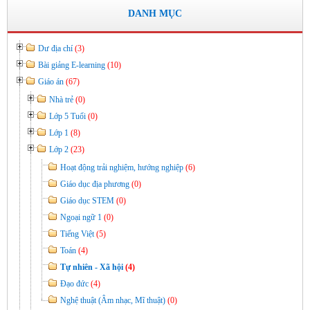
trong hoạt động của nhà trường
DANH MỤC
Thời gian đăng: 11/06/2020
lượt xem: 3475 | lượt tải:646
Dư địa chí
(3)
Bài giảng E-learning
(10)
Giáo án
(67)
Nhà trẻ
(0)
Lớp 5 Tuổi
(0)
Lớp 1
(8)
Lớp 2
(23)
Hoạt động trải nghiệm, hướng nghiệp
(6)
Giáo dục địa phương
(0)
Giáo dục STEM
(0)
Ngoại ngữ 1
(0)
Tiếng Việt
(5)
Toán
(4)
Tự nhiên - Xã hội
(4)
Đạo đức
(4)
Nghệ thuật (Âm nhạc, Mĩ thuật)
(0)