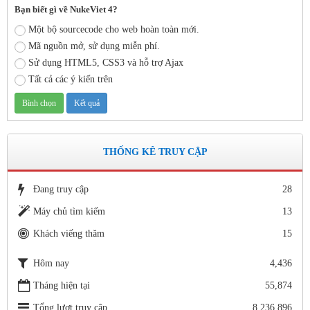
Bạn biết gì về NukeViet 4?
Thời gian đăng: 11/06/2020
Một bộ sourcecode cho web hoàn toàn mới.
lượt xem: 8579 | lượt tải:2799
Mã nguồn mở, sử dụng miễn phí.
Số: 03 /KH-THVY ngày 17/9�
Sử dụng HTML5, CSS3 và hỗ trợ Ajax
KẾ HOẠCH CÔNG TÁC KIỂM TRA NỘI BỘ NĂM HỌC
Tất cả các ý kiến trên
2019– 2020
Thời gian đăng: 11/06/2020
lượt xem: 11764 | lượt tải:671
Số: 15 /QĐ-THVY ngày 10/9&#
THỐNG KÊ TRUY CẬP
QUYẾT ĐỊNH Về việc ban hành thực hiện Quy chế dân chủ
trong hoạt động của nhà trường
Thời gian đăng: 11/06/2020
Đang truy cập
28
lượt xem: 3475 | lượt tải:646
Máy chủ tìm kiếm
13
Khách viếng thăm
15
Số 142/ KH-BCĐ ngày 12/6/2020
Kế hoạch tuyển sinh vào các trường MN, TH, THCS năm học
2020 - 2021.
Hôm nay
4,436
Thời gian đăng: 26/06/2020
Tháng hiện tại
55,874
lượt xem: 5156 | lượt tải:1265
Tổng lượt truy cập
8,236,896