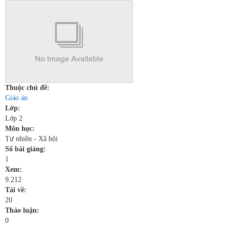
Thuộc chủ đề:
Giáo án
Lớp:
Lớp 2
Môn học:
Tự nhiên - Xã hội
Số bài giảng:
1
Xem:
9.212
Tải về:
20
Thảo luận:
0