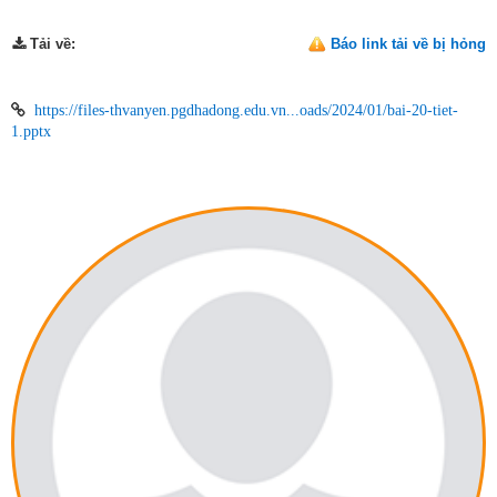
Tải về
:
Báo link tải về bị hỏng
TỪ FILES-THVANYEN.PGDHADONG.EDU.VN:
https://files-thvanyen.pgdhadong.edu.vn...oads/2024/01/bai-20-tiet-
1.pptx
THÔNG TIN TÁC GIẢ