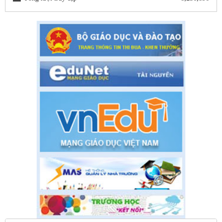
1663/SGDĐT- QLT ngày 29/5/202
Hướng dẫn tuyển sinh lớp 1, lớp 6, lớp 10 trong khuôn khổ
Chương trình song ngữ, tăng cường tiếng Pháp năm học 2020-
2021
Thời gian đăng: 26/06/2020
lượt xem: 4187 | lượt tải:757
Số: 05 /KHCM - THVY NGÀY 10/9&
KẾ HOẠCH BỒI DƯỠNG VÀ PHÁT TRIỂN ĐỘI NGŨ NĂM
HỌC 2019- 2020
Thời gian đăng: 11/06/2020
lượt xem: 8579 | lượt tải:2799
Số: 03 /KH-THVY ngày 17/9�
KẾ HOẠCH CÔNG TÁC KIỂM TRA NỘI BỘ NĂM HỌC
2019– 2020
Thời gian đăng: 11/06/2020
lượt xem: 11764 | lượt tải:671
Số: 15 /QĐ-THVY ngày 10/9&#
QUYẾT ĐỊNH Về việc ban hành thực hiện Quy chế dân chủ