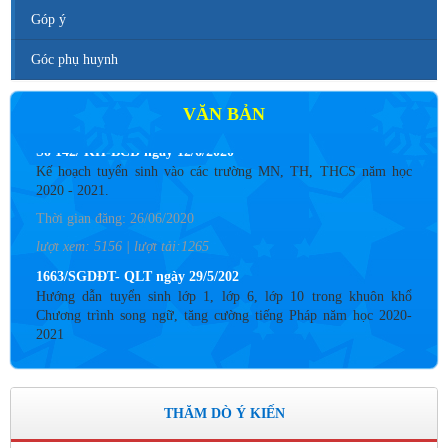
Góp ý
Góc phụ huynh
VĂN BẢN
Số 142/ KH-BCĐ ngày 12/6/2020
Kế hoạch tuyển sinh vào các trường MN, TH, THCS năm học
2020 - 2021.
Thời gian đăng: 26/06/2020
lượt xem: 5156 | lượt tải:1265
1663/SGDĐT- QLT ngày 29/5/202
Hướng dẫn tuyển sinh lớp 1, lớp 6, lớp 10 trong khuôn khổ
Chương trình song ngữ, tăng cường tiếng Pháp năm học 2020-
2021
Thời gian đăng: 26/06/2020
lượt xem: 4187 | lượt tải:757
Số: 05 /KHCM - THVY NGÀY 10/9&
THĂM DÒ Ý KIẾN
KẾ HOẠCH BỒI DƯỠNG VÀ PHÁT TRIỂN ĐỘI NGŨ NĂM
HỌC 2019- 2020