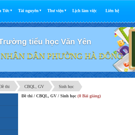
n Tức
Tài nguyên
Thư viện
Lịch làm việc
Liên hệ
▼
▼
▼
Trường tiểu học Văn Yên
 NHÂN DÂN PHƯỜNG HÀ ĐÔNG
Đề thi
CBQL, GV
Sinh học
Đề thi / CBQL, GV / Sinh học
(0 Bài giảng)