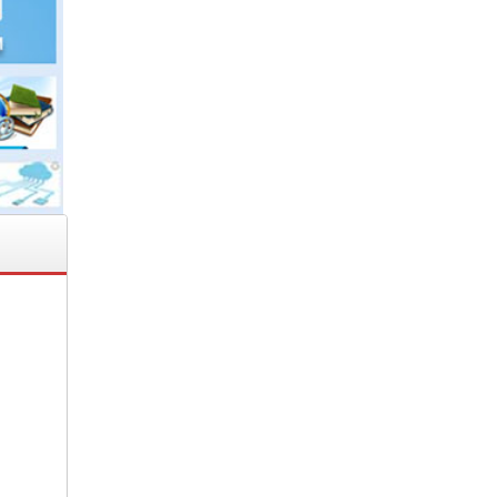
9&
2020
 NỘI
hiện
nhà