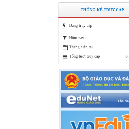
lượt xem: 11741 | lượt tải:670
Số: 15 /QĐ-THVY ngày 10/9&#
THỐNG KÊ TRUY CẬP
QUYẾT ĐỊNH Về việc ban hành thực 
Quy chế dân chủ trong hoạt động của 
Đang truy cập
trường
Thời gian đăng: 11/06/2020
Hôm nay
lượt xem: 3471 | lượt tải:645
Tháng hiện tại
Số 142/ KH-BCĐ ngày 12/6/2020
Tổng lượt truy cập
8
Kế hoạch tuyển sinh vào các trường 
TH, THCS năm học 2020 - 2021.
Thời gian đăng: 26/06/2020
lượt xem: 5152 | lượt tải:1265
1663/SGDĐT- QLT ngày 29/5/202
Hướng dẫn tuyển sinh lớp 1, lớp 6, lớ
trong khuôn khổ Chương trình song n
tăng cường tiếng Pháp năm học 2020-
Thời gian đăng: 26/06/2020
lượt xem: 4183 | lượt tải:757