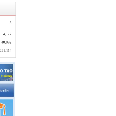
hiện
nhà
5
4,127
40,092
,221,114
MN,
p 10
gữ,
2021