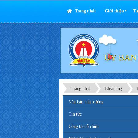
Trang nhất
Giới thiệu
Ti
▼
ỦY BAN
Trang nhất
Elearning
Văn bản nhà trường
Tin tức
Công tác tổ chức