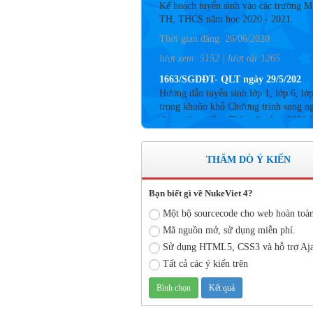
TH, THCS năm học 2020 - 2021.
Thời gian đăng: 26/06/2020
lượt xem: 5152 | lượt tải:1265
1663/SGDĐT- QLT ngày 29/5/202
Hướng dẫn tuyển sinh lớp 1, lớp 6, lớ
trong khuôn khổ Chương trình song n
tăng cường tiếng Pháp năm học 2020-
Thời gian đăng: 26/06/2020
lượt xem: 4183 | lượt tải:757
THĂM DÒ Ý KIẾN
Số: 05 /KHCM - THVY NGÀY 10/
KẾ HOẠCH BỒI DƯỠNG VÀ PHÁT
TRIỂN ĐỘI NGŨ NĂM HỌC 2019- 
Bạn biết gì về NukeViet 4?
Thời gian đăng: 11/06/2020
Một bộ sourcecode cho web hoàn toà
lượt xem: 8574 | lượt tải:2796
Mã nguồn mở, sử dụng miễn phí.
Sử dụng HTML5, CSS3 và hỗ trợ Aj
Số: 03 /KH-THVY ngày 17/9�
KẾ HOẠCH CÔNG TÁC KIỂM TRA
Tất cả các ý kiến trên
BỘ NĂM HỌC 2019– 2020
Thời gian đăng: 11/06/2020