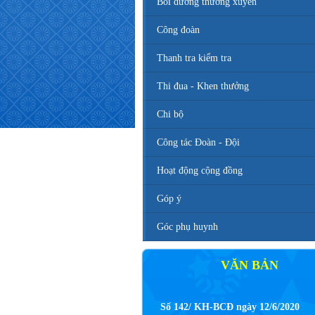
Bồi dưỡng thường xuyên
Công đoàn
Thanh tra kiểm tra
Thi đua - Khen thưởng
Chi bộ
Công tác Đoàn - Đội
Hoạt động cộng đồng
Góp ý
Góc phụ huynh
VĂN BẢN
Số 142/ KH-BCĐ ngày 12/6/2020
Kế hoạch tuyển sinh vào các trường 