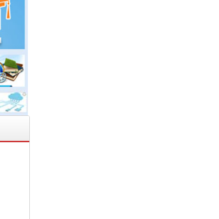
2020
 NỘI
hiện
nhà