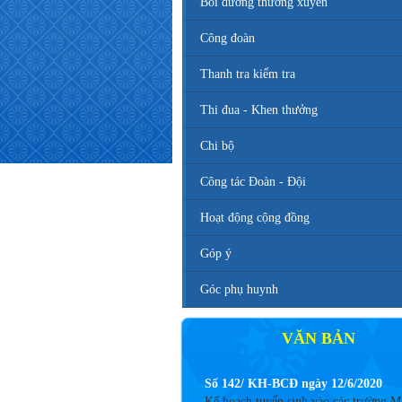
Bồi dưỡng thường xuyên
Công đoàn
Thanh tra kiểm tra
Thi đua - Khen thưởng
Chi bộ
Công tác Đoàn - Đội
Hoạt động cộng đồng
Góp ý
Góc phụ huynh
VĂN BẢN
Số 142/ KH-BCĐ ngày 12/6/2020
Kế hoạch tuyển sinh vào các trường 
TH, THCS năm học 2020 - 2021.