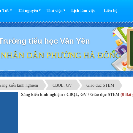
n Tức
Tài nguyên
Thư viện
Lịch làm việc
Liên hệ
▼
▼
▼
Trường tiểu học Văn Yên
 NHÂN DÂN PHƯỜNG HÀ ĐÔNG
Sáng kiến kinh nghiệm
CBQL, GV
Giáo dục STEM
Sáng kiến kinh nghiệm / CBQL, GV / Giáo dục STEM
(0 Bài 