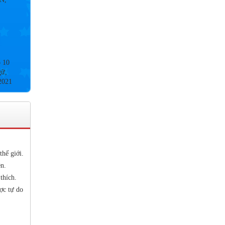
p 10
gữ,
2021
9&
2020
thế giới.
n.
thích.
 NỘI
ợc tự do