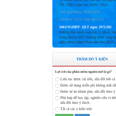
Thời gian đăng: 26/06/2020
lượt xem: 5153 | lượt tải:1265
1663/SGDĐT- QLT ngày 29/5/202
Hướng dẫn tuyển sinh lớp 1, lớp 6, lớ
trong khuôn khổ Chương trình song n
tăng cường tiếng Pháp năm học 2020-
Thời gian đăng: 26/06/2020
lượt xem: 4183 | lượt tải:757
Số: 05 /KHCM - THVY NGÀY 10/
THĂM DÒ Ý KIẾN
KẾ HOẠCH BỒI DƯỠNG VÀ PHÁT
TRIỂN ĐỘI NGŨ NĂM HỌC 2019- 
Lợi ích của phần mềm nguồn mở là gì?
Thời gian đăng: 11/06/2020
Liên tục được cải tiến, sửa đổi bởi cả 
lượt xem: 8574 | lượt tải:2796
Được sử dụng miễn phí không mất tiề
Số: 03 /KH-THVY ngày 17/9�
Được tự do khám phá, sửa đổi theo ý 
KẾ HOẠCH CÔNG TÁC KIỂM TRA
Phù hợp để học tập, nghiên cứu vì đư
BỘ NĂM HỌC 2019– 2020
sửa đổi theo ý thích.
Thời gian đăng: 11/06/2020
Tất cả các ý kiến trên
lượt xem: 11743 | lượt tải:670