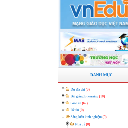
KẾ HOẠCH BỒI DƯỠNG VÀ PHÁT
TRIỂN ĐỘI NGŨ NĂM HỌC 2019- 
Thời gian đăng: 11/06/2020
lượt xem: 8574 | lượt tải:2796
Số: 03 /KH-THVY ngày 17/9�
KẾ HOẠCH CÔNG TÁC KIỂM TRA
BỘ NĂM HỌC 2019– 2020
Thời gian đăng: 11/06/2020
lượt xem: 11743 | lượt tải:670
Số: 15 /QĐ-THVY ngày 10/9&#
DANH MỤC
QUYẾT ĐỊNH Về việc ban hành thực 
Quy chế dân chủ trong hoạt động của 
trường
Dư địa chí
(3)
Thời gian đăng: 11/06/2020
Bài giảng E-learning
(10)
lượt xem: 3471 | lượt tải:645
Giáo án
(67)
Đề thi
(0)
Sáng kiến kinh nghiệm
(0)
Nhà trẻ
(0)