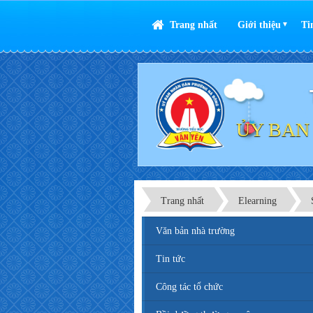
Trang nhất
Giới thiệu
Ti
▼
ỦY BAN
Trang nhất
Elearning
Văn bản nhà trường
Tin tức
Công tác tổ chức