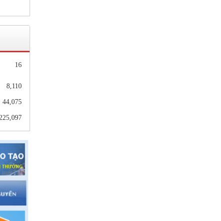
hiện
nhà
16
8,110
MN,
44,075
225,097
p 10
gữ,
2021
9&