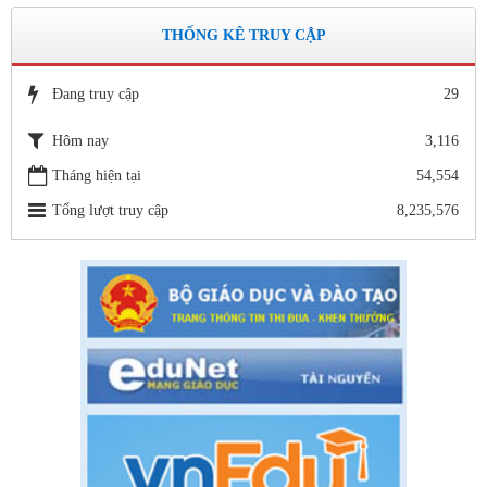
Số: 15 /QĐ-THVY ngày 10/9&#
THỐNG KÊ TRUY CẬP
QUYẾT ĐỊNH Về việc ban hành thực hiện Quy chế dân chủ
trong hoạt động của nhà trường
Thời gian đăng: 11/06/2020
Đang truy cập
29
lượt xem: 3475 | lượt tải:646
Hôm nay
3,116
Số 142/ KH-BCĐ ngày 12/6/2020
Tháng hiện tại
54,554
Kế hoạch tuyển sinh vào các trường MN, TH, THCS năm học
2020 - 2021.
Tổng lượt truy cập
8,235,576
Thời gian đăng: 26/06/2020
lượt xem: 5156 | lượt tải:1265
1663/SGDĐT- QLT ngày 29/5/202
Hướng dẫn tuyển sinh lớp 1, lớp 6, lớp 10 trong khuôn khổ
Chương trình song ngữ, tăng cường tiếng Pháp năm học 2020-
2021
Thời gian đăng: 26/06/2020
lượt xem: 4187 | lượt tải:757
Số: 05 /KHCM - THVY NGÀY 10/9&
KẾ HOẠCH BỒI DƯỠNG VÀ PHÁT TRIỂN ĐỘI NGŨ NĂM