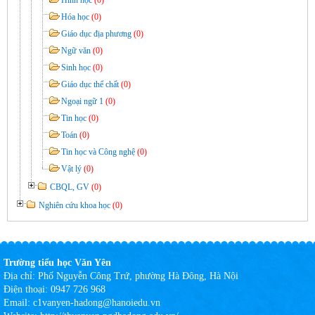
Hóa học
(0)
Giáo dục địa phương
(0)
Ngữ văn
(0)
Sinh học
(0)
Giáo dục thể chất
(0)
Ngoại ngữ 1
(0)
Tin học
(0)
Toán
(0)
Tin học và Công nghệ
(0)
Vật lý
(0)
CBQL, GV
(0)
Nghiên cứu khoa học
(0)
Trường tiểu học Văn Yên
Địa chỉ:
Phố Nguyễn Công Trứ, phường Hà Đông, Hà Nội
Điện thoại:
0947 726 968
Email:
c1vanyen-hadong@hanoiedu.vn