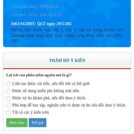
Thời gian đăng: 26/06/2020
lượt xem: 5156 | lượt tải:1265
1663/SGDĐT- QLT ngày 29/5/202
Hướng dẫn tuyển sinh lớp 1, lớp 6, lớp 10 trong khuôn khổ
Chương trình song ngữ, tăng cường tiếng Pháp năm học 2020-
2021
Thời gian đăng: 26/06/2020
lượt xem: 4187 | lượt tải:757
THĂM DÒ Ý KIẾN
Số: 05 /KHCM - THVY NGÀY 10/9&
KẾ HOẠCH BỒI DƯỠNG VÀ PHÁT TRIỂN ĐỘI NGŨ NĂM
HỌC 2019- 2020
Lợi ích của phần mềm nguồn mở là gì?
Thời gian đăng: 11/06/2020
Liên tục được cải tiến, sửa đổi bởi cả thế giới.
Được sử dụng miễn phí không mất tiền.
lượt xem: 8577 | lượt tải:2798
Được tự do khám phá, sửa đổi theo ý thích.
Số: 03 /KH-THVY ngày 17/9�
Phù hợp để học tập, nghiên cứu vì được tự do sửa đổi theo ý thích.
KẾ HOẠCH CÔNG TÁC KIỂM TRA NỘI BỘ NĂM HỌC
2019– 2020
Tất cả các ý kiến trên
Thời gian đăng: 11/06/2020
lượt xem: 11758 | lượt tải:671