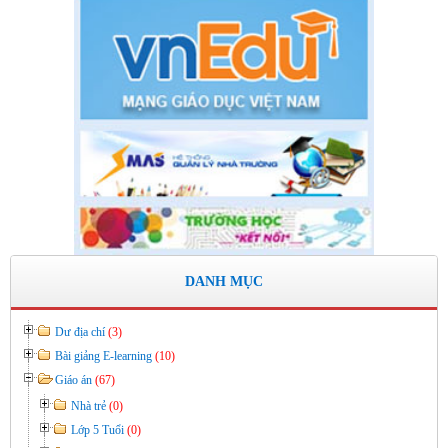
Thời gian đăng: 11/06/2020
lượt xem: 8574 | lượt tải:2796
Số: 03 /KH-THVY ngày 17/9�
KẾ HOẠCH CÔNG TÁC KIỂM TRA NỘI BỘ NĂM HỌC
2019– 2020
Thời gian đăng: 11/06/2020
lượt xem: 11743 | lượt tải:670
Số: 15 /QĐ-THVY ngày 10/9&#
QUYẾT ĐỊNH Về việc ban hành thực hiện Quy chế dân chủ
trong hoạt động của nhà trường
Thời gian đăng: 11/06/2020
DANH MỤC
lượt xem: 3471 | lượt tải:645
Dư địa chí
(3)
Bài giảng E-learning
(10)
Giáo án
(67)
Nhà trẻ
(0)
Lớp 5 Tuổi
(0)