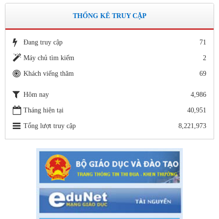
Số: 15 /QĐ-THVY ngày 10/9&#
QUYẾT ĐỊNH Về việc ban hành thực hiện Quy chế dân chủ
THỐNG KÊ TRUY CẬP
trong hoạt động của nhà trường
Thời gian đăng: 11/06/2020
Đang truy cập
71
lượt xem: 3471 | lượt tải:645
Máy chủ tìm kiếm
2
Số 142/ KH-BCĐ ngày 12/6/2020
Khách viếng thăm
69
Kế hoạch tuyển sinh vào các trường MN, TH, THCS năm học
2020 - 2021.
Hôm nay
4,986
Thời gian đăng: 26/06/2020
Tháng hiện tại
40,951
lượt xem: 5153 | lượt tải:1265
Tổng lượt truy cập
8,221,973
1663/SGDĐT- QLT ngày 29/5/202
Hướng dẫn tuyển sinh lớp 1, lớp 6, lớp 10 trong khuôn khổ
Chương trình song ngữ, tăng cường tiếng Pháp năm học 2020-
2021
Thời gian đăng: 26/06/2020
lượt xem: 4183 | lượt tải:757
Số: 05 /KHCM - THVY NGÀY 10/9&
KẾ HOẠCH BỒI DƯỠNG VÀ PHÁT TRIỂN ĐỘI NGŨ NĂM
HỌC 2019- 2020