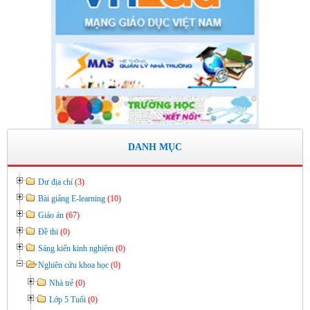
KẾ HOẠCH BỒI DƯỠNG VÀ PHÁT TRIỂN ĐỘI NGŨ NĂM
HỌC 2019- 2020
Thời gian đăng: 11/06/2020
lượt xem: 8577 | lượt tải:2798
Số: 03 /KH-THVY ngày 17/9�
KẾ HOẠCH CÔNG TÁC KIỂM TRA NỘI BỘ NĂM HỌC
2019– 2020
Thời gian đăng: 11/06/2020
lượt xem: 11758 | lượt tải:671
DANH MỤC
Số: 15 /QĐ-THVY ngày 10/9&#
QUYẾT ĐỊNH Về việc ban hành thực hiện Quy chế dân chủ
Dư địa chí
(3)
trong hoạt động của nhà trường
Bài giảng E-learning
(10)
Thời gian đăng: 11/06/2020
Giáo án
(67)
lượt xem: 3475 | lượt tải:646
Đề thi
(0)
Sáng kiến kinh nghiệm
(0)
Nghiên cứu khoa học
(0)
Nhà trẻ
(0)
Lớp 5 Tuổi
(0)