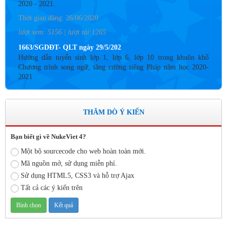
Thời gian đăng: 26/06/2020
lượt xem: 5156 | lượt tải:1265
1663/SGDĐT- QLT ngày 29/5/202
Hướng dẫn tuyển sinh lớp 1, lớp 6, lớp 10 trong khuôn khổ
Chương trình song ngữ, tăng cường tiếng Pháp năm học 2020-
2021
Thời gian đăng: 26/06/2020
lượt xem: 4187 | lượt tải:757
THĂM DÒ Ý KIẾN
Số: 05 /KHCM - THVY NGÀY 10/9&
KẾ HOẠCH BỒI DƯỠNG VÀ PHÁT TRIỂN ĐỘI NGŨ NĂM
HỌC 2019- 2020
Bạn biết gì về NukeViet 4?
Thời gian đăng: 11/06/2020
Một bộ sourcecode cho web hoàn toàn mới.
lượt xem: 8577 | lượt tải:2798
Mã nguồn mở, sử dụng miễn phí.
Sử dụng HTML5, CSS3 và hỗ trợ Ajax
Số: 03 /KH-THVY ngày 17/9�
KẾ HOẠCH CÔNG TÁC KIỂM TRA NỘI BỘ NĂM HỌC
Tất cả các ý kiến trên
2019– 2020
Thời gian đăng: 11/06/2020
lượt xem: 11758 | lượt tải:671