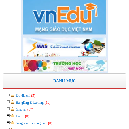
HỌC 2019- 2020
Thời gian đăng: 11/06/2020
lượt xem: 8577 | lượt tải:2798
Số: 03 /KH-THVY ngày 17/9�
KẾ HOẠCH CÔNG TÁC KIỂM TRA NỘI BỘ NĂM HỌC
2019– 2020
Thời gian đăng: 11/06/2020
lượt xem: 11757 | lượt tải:671
Số: 15 /QĐ-THVY ngày 10/9&#
QUYẾT ĐỊNH Về việc ban hành thực hiện Quy chế dân chủ
trong hoạt động của nhà trường
DANH MỤC
Thời gian đăng: 11/06/2020
lượt xem: 3475 | lượt tải:646
Dư địa chí
(3)
Bài giảng E-learning
(10)
Giáo án
(67)
Đề thi
(0)
Sáng kiến kinh nghiệm
(0)