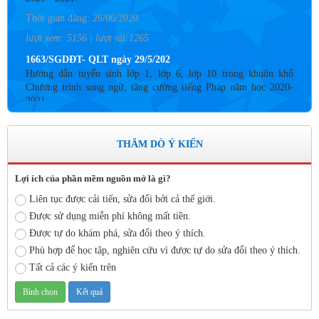
Thời gian đăng: 26/06/2020
lượt xem: 5156 | lượt tải:1265
1663/SGDĐT- QLT ngày 29/5/202
Hướng dẫn tuyển sinh lớp 1, lớp 6, lớp 10 trong khuôn khổ
Chương trình song ngữ, tăng cường tiếng Pháp năm học 2020-
2021
Thời gian đăng: 26/06/2020
lượt xem: 4187 | lượt tải:757
THĂM DÒ Ý KIẾN
Số: 05 /KHCM - THVY NGÀY 10/9&
KẾ HOẠCH BỒI DƯỠNG VÀ PHÁT TRIỂN ĐỘI NGŨ NĂM
Lợi ích của phần mềm nguồn mở là gì?
HỌC 2019- 2020
Liên tục được cải tiến, sửa đổi bởi cả thế giới.
Thời gian đăng: 11/06/2020
Được sử dụng miễn phí không mất tiền.
lượt xem: 8577 | lượt tải:2798
Được tự do khám phá, sửa đổi theo ý thích.
Số: 03 /KH-THVY ngày 17/9�
Phù hợp để học tập, nghiên cứu vì được tự do sửa đổi theo ý thích.
KẾ HOẠCH CÔNG TÁC KIỂM TRA NỘI BỘ NĂM HỌC
Tất cả các ý kiến trên
2019– 2020
Thời gian đăng: 11/06/2020
lượt xem: 11757 | lượt tải:671