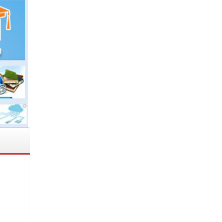
2020
 NỘI
hiện
nhà