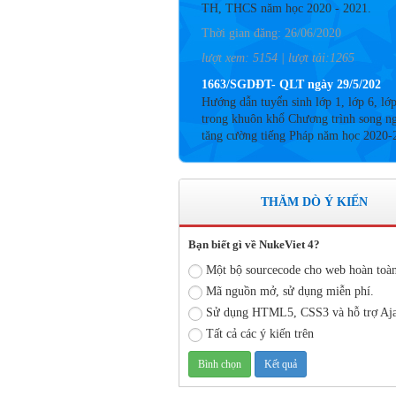
Thời gian đăng: 26/06/2020
lượt xem: 5154 | lượt tải:1265
1663/SGDĐT- QLT ngày 29/5/202
Hướng dẫn tuyển sinh lớp 1, lớp 6, lớ
trong khuôn khổ Chương trình song n
tăng cường tiếng Pháp năm học 2020-
Thời gian đăng: 26/06/2020
lượt xem: 4185 | lượt tải:757
Số: 05 /KHCM - THVY NGÀY 10/
THĂM DÒ Ý KIẾN
KẾ HOẠCH BỒI DƯỠNG VÀ PHÁT
TRIỂN ĐỘI NGŨ NĂM HỌC 2019- 
Bạn biết gì về NukeViet 4?
Thời gian đăng: 11/06/2020
lượt xem: 8575 | lượt tải:2797
Một bộ sourcecode cho web hoàn toà
Mã nguồn mở, sử dụng miễn phí.
Số: 03 /KH-THVY ngày 17/9�
Sử dụng HTML5, CSS3 và hỗ trợ Aj
KẾ HOẠCH CÔNG TÁC KIỂM TRA
BỘ NĂM HỌC 2019– 2020
Tất cả các ý kiến trên
Thời gian đăng: 11/06/2020
lượt xem: 11747 | lượt tải:671