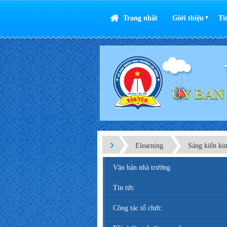
Trang nhất
Giới thiệu
Ti
▼
ỦY BAN
Elearning
Sáng kiến ki
Văn bản nhà trường
Tin tức
Công tác tổ chức