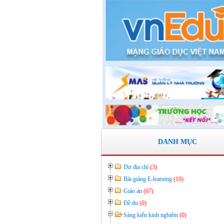
KẾ HOẠCH BỒI DƯỠNG VÀ PHÁT
TRIỂN ĐỘI NGŨ NĂM HỌC 2019- 
Thời gian đăng: 11/06/2020
lượt xem: 8575 | lượt tải:2797
Số: 03 /KH-THVY ngày 17/9�
KẾ HOẠCH CÔNG TÁC KIỂM TRA
BỘ NĂM HỌC 2019– 2020
Thời gian đăng: 11/06/2020
lượt xem: 11747 | lượt tải:671
Số: 15 /QĐ-THVY ngày 10/9&#
QUYẾT ĐỊNH Về việc ban hành thực 
Quy chế dân chủ trong hoạt động của 
DANH MỤC
trường
Thời gian đăng: 11/06/2020
Dư địa chí
(3)
lượt xem: 3472 | lượt tải:645
Bài giảng E-learning
(10)
Giáo án
(67)
Đề thi
(0)
Sáng kiến kinh nghiệm
(0)