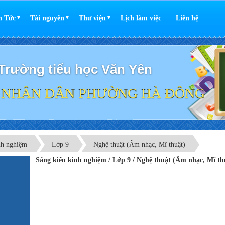
n Tức
Tài nguyên
Thư viện
Lịch làm việc
Liên hệ
▼
▼
▼
Trường tiểu học Văn Yên
 NHÂN DÂN PHƯỜNG HÀ ĐÔNG
nh nghiệm
Lớp 9
Nghệ thuật (Âm nhạc, Mĩ thuật)
Sáng kiến kinh nghiệm / Lớp 9 / Nghệ thuật (Âm nhạc, Mĩ t