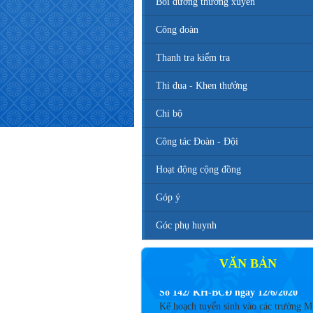
Bồi dưỡng thường xuyên
Công đoàn
Thanh tra kiểm tra
Thi đua - Khen thưởng
Chi bộ
Công tác Đoàn - Đội
Hoạt động cộng đồng
Góp ý
Góc phụ huynh
VĂN BẢN
Số 142/ KH-BCĐ ngày 12/6/2020
Kế hoạch tuyển sinh vào các trường 
TH, THCS năm học 2020 - 2021.