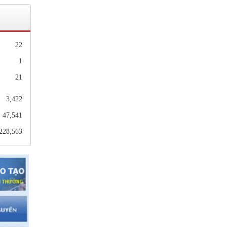
hiện
nhà
22
1
21
MN,
3,422
47,541
228,563
p 10
gữ,
2021
9&