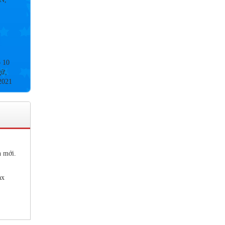
p 10
gữ,
2021
9&
2020
n mới.
ax
 NỘI