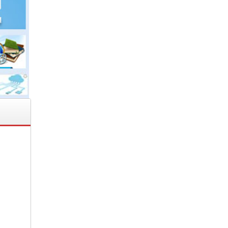
2020
 NỘI
hiện
nhà