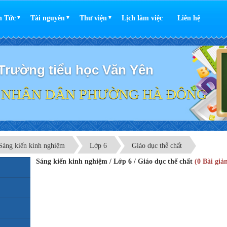
n Tức
Tài nguyên
Thư viện
Lịch làm việc
Liên hệ
▼
▼
▼
Trường tiểu học Văn Yên
 NHÂN DÂN PHƯỜNG HÀ ĐÔNG
Sáng kiến kinh nghiệm
Lớp 6
Giáo dục thể chất
Sáng kiến kinh nghiệm / Lớp 6 / Giáo dục thể chất
(0 Bài giả