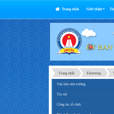
Trang nhất
Giới thiệu
Ti
▼
ỦY BAN
Trang nhất
Elearning
Văn bản nhà trường
Tin tức
Công tác tổ chức