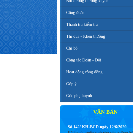
Bồi dưỡng thường xuyên
Công đoàn
Thanh tra kiểm tra
Thi đua - Khen thưởng
Chi bộ
Công tác Đoàn - Đội
Hoạt động cộng đồng
Góp ý
Góc phụ huynh
VĂN BẢN
Số 142/ KH-BCĐ ngày 12/6/2020
Kế hoạch tuyển sinh vào các trường 
TH, THCS năm học 2020 - 2021.