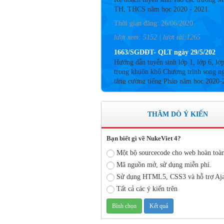
Thời gian đăng: 26/06/2020
lượt xem: 5152 | lượt tải:1265
1663/SGDĐT- QLT ngày 29/5/202
Hướng dẫn tuyển sinh lớp 1, lớp 6, lớ
trong khuôn khổ Chương trình song n
tăng cường tiếng Pháp năm học 2020-
Thời gian đăng: 26/06/2020
lượt xem: 4183 | lượt tải:757
Số: 05 /KHCM - THVY NGÀY 10/
THĂM DÒ Ý KIẾN
KẾ HOẠCH BỒI DƯỠNG VÀ PHÁT
TRIỂN ĐỘI NGŨ NĂM HỌC 2019- 
Bạn biết gì về NukeViet 4?
Thời gian đăng: 11/06/2020
Một bộ sourcecode cho web hoàn toà
lượt xem: 8574 | lượt tải:2796
Mã nguồn mở, sử dụng miễn phí.
Số: 03 /KH-THVY ngày 17/9�
Sử dụng HTML5, CSS3 và hỗ trợ Aj
KẾ HOẠCH CÔNG TÁC KIỂM TRA
Tất cả các ý kiến trên
BỘ NĂM HỌC 2019– 2020
Thời gian đăng: 11/06/2020
lượt xem: 11737 | lượt tải:670