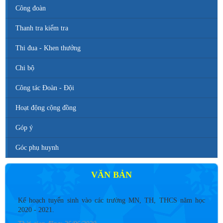
Công đoàn
Thanh tra kiểm tra
Thi đua - Khen thưởng
Chi bộ
Công tác Đoàn - Đội
Hoạt động cộng đồng
Góp ý
Góc phụ huynh
VĂN BẢN
Số 142/ KH-BCĐ ngày 12/6/2020
Kế hoạch tuyển sinh vào các trường MN, TH, THCS năm học
2020 - 2021.
Thời gian đăng: 26/06/2020