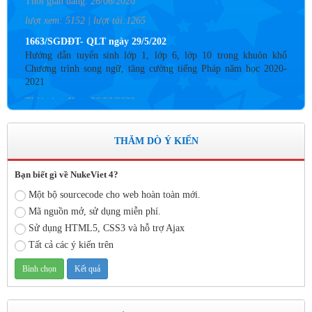
lượt xem: 5152 | lượt tải:1265
1663/SGDĐT- QLT ngày 29/5/202
Hướng dẫn tuyển sinh lớp 1, lớp 6, lớp 10 trong khuôn khổ
Chương trình song ngữ, tăng cường tiếng Pháp năm học 2020-
2021
Thời gian đăng: 26/06/2020
lượt xem: 4183 | lượt tải:757
Số: 05 /KHCM - THVY NGÀY 10/9&
THĂM DÒ Ý KIẾN
KẾ HOẠCH BỒI DƯỠNG VÀ PHÁT TRIỂN ĐỘI NGŨ NĂM
HỌC 2019- 2020
Bạn biết gì về NukeViet 4?
Thời gian đăng: 11/06/2020
Một bộ sourcecode cho web hoàn toàn mới.
lượt xem: 8574 | lượt tải:2796
Mã nguồn mở, sử dụng miễn phí.
Số: 03 /KH-THVY ngày 17/9�
Sử dụng HTML5, CSS3 và hỗ trợ Ajax
KẾ HOẠCH CÔNG TÁC KIỂM TRA NỘI BỘ NĂM HỌC
Tất cả các ý kiến trên
2019– 2020
Thời gian đăng: 11/06/2020
lượt xem: 11737 | lượt tải:670
Số: 15 /QĐ-THVY ngày 10/9&#