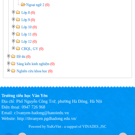
Ngoại ngữ 2
(0)
Lớp 8
(0)
Lớp 9
(0)
Lớp 10
(0)
Lớp 11
(0)
Lớp 12
(0)
CBQL, GV
(0)
Đề thi
(0)
Sáng kiến kinh nghiệm
(0)
Nghiên cứu khoa học
(0)
Trường tiểu học Văn Yên
Địa chỉ:
Phố Nguyễn Công Trứ, phường Hà Đông, Hà Nội
Điện thoại:
0947 726 968
Email:
c1vanyen-hadong@hanoiedu.vn
Website:
http://thvanyen.pgdhadong.edu.vn/
Powered by
NuKeViet
- a support of
VINADES.,JSC