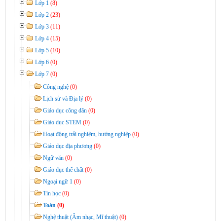
Lớp 1
(8)
Lớp 2
(23)
Lớp 3
(11)
Lớp 4
(15)
Lớp 5
(10)
Lớp 6
(0)
Lớp 7
(0)
Công nghệ
(0)
Lịch sử và Địa lý
(0)
Giáo dục công dân
(0)
Giáo dục STEM
(0)
Hoạt động trải nghiệm, hướng nghiệp
(0)
Giáo dục địa phương
(0)
Ngữ văn
(0)
Giáo dục thể chất
(0)
Ngoại ngữ 1
(0)
Tin học
(0)
Toán
(0)
Nghệ thuật (Âm nhạc, Mĩ thuật)
(0)