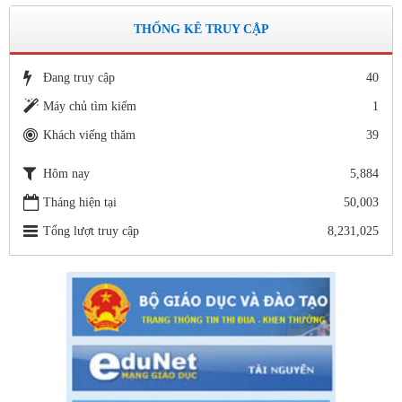
Số: 15 /QĐ-THVY ngày 10/9&#
QUYẾT ĐỊNH Về việc ban hành thực hiện Quy chế dân chủ
THỐNG KÊ TRUY CẬP
trong hoạt động của nhà trường
Thời gian đăng: 11/06/2020
Đang truy cập
40
lượt xem: 3474 | lượt tải:645
Máy chủ tìm kiếm
1
Số 142/ KH-BCĐ ngày 12/6/2020
Khách viếng thăm
39
Kế hoạch tuyển sinh vào các trường MN, TH, THCS năm học
2020 - 2021.
Hôm nay
5,884
Thời gian đăng: 26/06/2020
Tháng hiện tại
50,003
lượt xem: 5155 | lượt tải:1265
Tổng lượt truy cập
8,231,025
1663/SGDĐT- QLT ngày 29/5/202
Hướng dẫn tuyển sinh lớp 1, lớp 6, lớp 10 trong khuôn khổ
Chương trình song ngữ, tăng cường tiếng Pháp năm học 2020-
2021
Thời gian đăng: 26/06/2020
lượt xem: 4186 | lượt tải:757
Số: 05 /KHCM - THVY NGÀY 10/9&
KẾ HOẠCH BỒI DƯỠNG VÀ PHÁT TRIỂN ĐỘI NGŨ NĂM
HỌC 2019- 2020