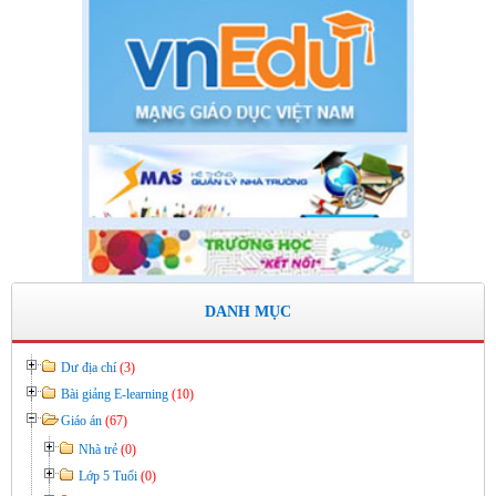
Thời gian đăng: 11/06/2020
lượt xem: 8576 | lượt tải:2797
Số: 03 /KH-THVY ngày 17/9�
KẾ HOẠCH CÔNG TÁC KIỂM TRA NỘI BỘ NĂM HỌC
2019– 2020
Thời gian đăng: 11/06/2020
lượt xem: 11750 | lượt tải:671
Số: 15 /QĐ-THVY ngày 10/9&#
QUYẾT ĐỊNH Về việc ban hành thực hiện Quy chế dân chủ
trong hoạt động của nhà trường
Thời gian đăng: 11/06/2020
DANH MỤC
lượt xem: 3474 | lượt tải:645
Dư địa chí
(3)
Bài giảng E-learning
(10)
Giáo án
(67)
Nhà trẻ
(0)
Lớp 5 Tuổi
(0)