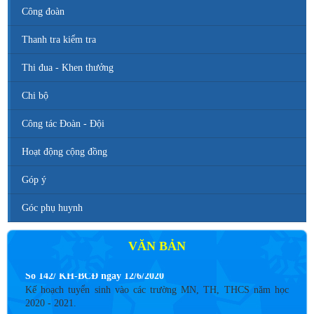
Công đoàn
Thanh tra kiểm tra
Thi đua - Khen thưởng
Chi bộ
Công tác Đoàn - Đội
Hoạt động cộng đồng
Góp ý
Góc phụ huynh
VĂN BẢN
Số 142/ KH-BCĐ ngày 12/6/2020
Kế hoạch tuyển sinh vào các trường MN, TH, THCS năm học
2020 - 2021.
Thời gian đăng: 26/06/2020