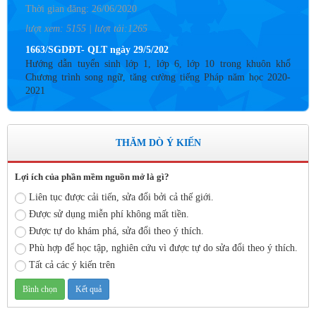
lượt xem: 5155 | lượt tải:1265
1663/SGDĐT- QLT ngày 29/5/202
Hướng dẫn tuyển sinh lớp 1, lớp 6, lớp 10 trong khuôn khổ
Chương trình song ngữ, tăng cường tiếng Pháp năm học 2020-
2021
Thời gian đăng: 26/06/2020
lượt xem: 4186 | lượt tải:757
Số: 05 /KHCM - THVY NGÀY 10/9&
THĂM DÒ Ý KIẾN
KẾ HOẠCH BỒI DƯỠNG VÀ PHÁT TRIỂN ĐỘI NGŨ NĂM
HỌC 2019- 2020
Lợi ích của phần mềm nguồn mở là gì?
Thời gian đăng: 11/06/2020
Liên tục được cải tiến, sửa đổi bởi cả thế giới.
lượt xem: 8576 | lượt tải:2797
Được sử dụng miễn phí không mất tiền.
Số: 03 /KH-THVY ngày 17/9�
Được tự do khám phá, sửa đổi theo ý thích.
KẾ HOẠCH CÔNG TÁC KIỂM TRA NỘI BỘ NĂM HỌC
Phù hợp để học tập, nghiên cứu vì được tự do sửa đổi theo ý thích.
2019– 2020
Tất cả các ý kiến trên
Thời gian đăng: 11/06/2020
lượt xem: 11750 | lượt tải:671