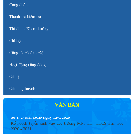
Công đoàn
Thanh tra kiểm tra
Thi đua - Khen thưởng
Chi bộ
Công tác Đoàn - Đội
Hoạt động cộng đồng
Góp ý
Góc phụ huynh
VĂN BẢN
Số 142/ KH-BCĐ ngày 12/6/2020
Kế hoạch tuyển sinh vào các trường MN, TH, THCS năm học
2020 - 2021.
Thời gian đăng: 26/06/2020