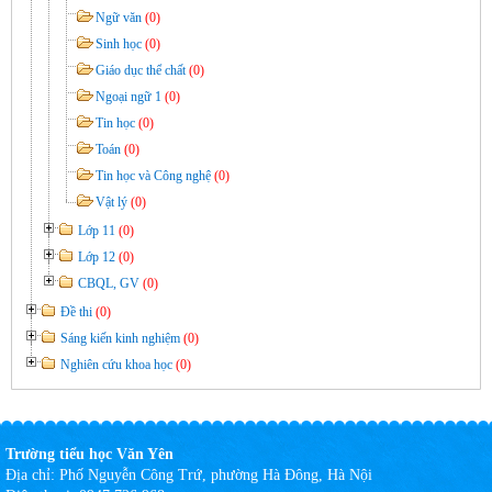
Ngữ văn
(0)
Sinh học
(0)
Giáo dục thể chất
(0)
Ngoại ngữ 1
(0)
Tin học
(0)
Toán
(0)
Tin học và Công nghệ
(0)
Vật lý
(0)
Lớp 11
(0)
Lớp 12
(0)
CBQL, GV
(0)
Đề thi
(0)
Sáng kiến kinh nghiệm
(0)
Nghiên cứu khoa học
(0)
Trường tiểu học Văn Yên
Địa chỉ:
Phố Nguyễn Công Trứ, phường Hà Đông, Hà Nội