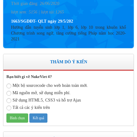
lượt xem: 5156 | lượt tải:1265
1663/SGDĐT- QLT ngày 29/5/202
Hướng dẫn tuyển sinh lớp 1, lớp 6, lớp 10 trong khuôn khổ
Chương trình song ngữ, tăng cường tiếng Pháp năm học 2020-
2021
Thời gian đăng: 26/06/2020
lượt xem: 4187 | lượt tải:757
Số: 05 /KHCM - THVY NGÀY 10/9&
THĂM DÒ Ý KIẾN
KẾ HOẠCH BỒI DƯỠNG VÀ PHÁT TRIỂN ĐỘI NGŨ NĂM
HỌC 2019- 2020
Bạn biết gì về NukeViet 4?
Thời gian đăng: 11/06/2020
Một bộ sourcecode cho web hoàn toàn mới.
lượt xem: 8577 | lượt tải:2798
Mã nguồn mở, sử dụng miễn phí.
Số: 03 /KH-THVY ngày 17/9�
Sử dụng HTML5, CSS3 và hỗ trợ Ajax
KẾ HOẠCH CÔNG TÁC KIỂM TRA NỘI BỘ NĂM HỌC
Tất cả các ý kiến trên
2019– 2020
Thời gian đăng: 11/06/2020
lượt xem: 11757 | lượt tải:671