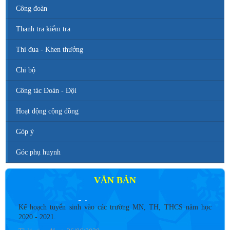
Công đoàn
Thanh tra kiểm tra
Thi đua - Khen thưởng
Chi bộ
Công tác Đoàn - Đội
Hoạt động cộng đồng
Góp ý
Góc phụ huynh
VĂN BẢN
Số 142/ KH-BCĐ ngày 12/6/2020
Kế hoạch tuyển sinh vào các trường MN, TH, THCS năm học
2020 - 2021.
Thời gian đăng: 26/06/2020