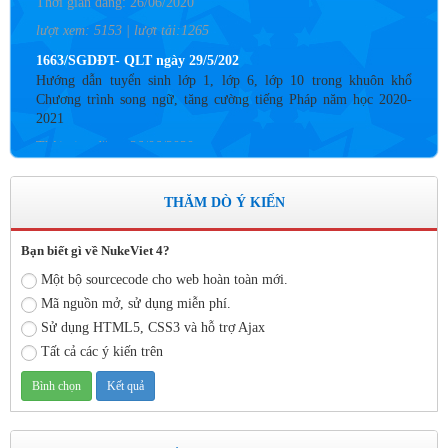
lượt xem: 5153 | lượt tải:1265
1663/SGDĐT- QLT ngày 29/5/202
Hướng dẫn tuyển sinh lớp 1, lớp 6, lớp 10 trong khuôn khổ
Chương trình song ngữ, tăng cường tiếng Pháp năm học 2020-
2021
Thời gian đăng: 26/06/2020
lượt xem: 4183 | lượt tải:757
Số: 05 /KHCM - THVY NGÀY 10/9&
THĂM DÒ Ý KIẾN
KẾ HOẠCH BỒI DƯỠNG VÀ PHÁT TRIỂN ĐỘI NGŨ NĂM
HỌC 2019- 2020
Bạn biết gì về NukeViet 4?
Thời gian đăng: 11/06/2020
Một bộ sourcecode cho web hoàn toàn mới.
lượt xem: 8574 | lượt tải:2796
Mã nguồn mở, sử dụng miễn phí.
Số: 03 /KH-THVY ngày 17/9�
Sử dụng HTML5, CSS3 và hỗ trợ Ajax
KẾ HOẠCH CÔNG TÁC KIỂM TRA NỘI BỘ NĂM HỌC
Tất cả các ý kiến trên
2019– 2020
Thời gian đăng: 11/06/2020
lượt xem: 11743 | lượt tải:670
Số: 15 /QĐ-THVY ngày 10/9&#