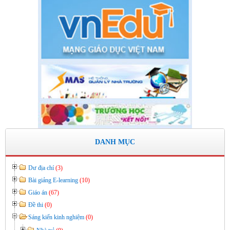
KẾ HOẠCH BỒI DƯỠNG VÀ PHÁT TRIỂN ĐỘI NGŨ NĂM
HỌC 2019- 2020
Thời gian đăng: 11/06/2020
lượt xem: 8574 | lượt tải:2796
Số: 03 /KH-THVY ngày 17/9�
KẾ HOẠCH CÔNG TÁC KIỂM TRA NỘI BỘ NĂM HỌC
2019– 2020
Thời gian đăng: 11/06/2020
lượt xem: 11743 | lượt tải:670
Số: 15 /QĐ-THVY ngày 10/9&#
QUYẾT ĐỊNH Về việc ban hành thực hiện Quy chế dân chủ
DANH MỤC
trong hoạt động của nhà trường
Thời gian đăng: 11/06/2020
Dư địa chí
(3)
lượt xem: 3471 | lượt tải:645
Bài giảng E-learning
(10)
Giáo án
(67)
Đề thi
(0)
Sáng kiến kinh nghiệm
(0)