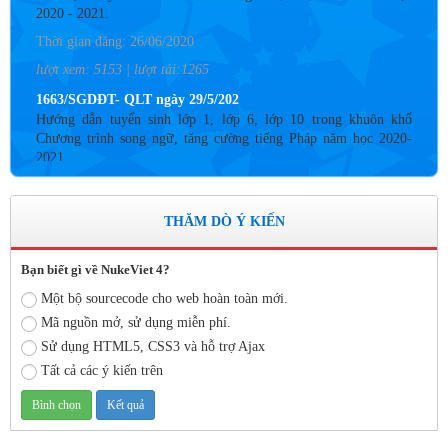
2020 - 2021.
Thời gian đăng: 26/06/2020
lượt xem: 5153 | lượt tải:1265
1663/SGDĐT- QLT ngày 29/5/202
Hướng dẫn tuyển sinh lớp 1, lớp 6, lớp 10 trong khuôn khổ
Chương trình song ngữ, tăng cường tiếng Pháp năm học 2020-
2021
Thời gian đăng: 26/06/2020
lượt xem: 4183 | lượt tải:757
THĂM DÒ Ý KIẾN
Số: 05 /KHCM - THVY NGÀY 10/9&
KẾ HOẠCH BỒI DƯỠNG VÀ PHÁT TRIỂN ĐỘI NGŨ NĂM
Bạn biết gì về NukeViet 4?
HỌC 2019- 2020
Thời gian đăng: 11/06/2020
Một bộ sourcecode cho web hoàn toàn mới.
Mã nguồn mở, sử dụng miễn phí.
lượt xem: 8574 | lượt tải:2796
Sử dụng HTML5, CSS3 và hỗ trợ Ajax
Số: 03 /KH-THVY ngày 17/9�
Tất cả các ý kiến trên
KẾ HOẠCH CÔNG TÁC KIỂM TRA NỘI BỘ NĂM HỌC
2019– 2020
Thời gian đăng: 11/06/2020