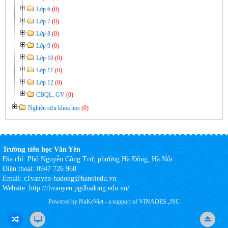
Lớp 6
(0)
Lớp 7
(0)
Lớp 8
(0)
Lớp 9
(0)
Lớp 10
(0)
Lớp 11
(0)
Lớp 12
(0)
CBQL, GV
(0)
Nghiên cứu khoa học
(0)
Trường tiểu học Văn Yên
Địa chỉ:
Phố Nguyễn Công Trứ, phường Hà Đông, Hà Nội
Điện thoại:
0947 726 968
Email:
c1vanyen-hadong@hanoiedu.vn
Website:
http://thvanyen.pgdhadong.edu.vn/
Powered by
NuKeViet
- a support of
VINADES.,JSC