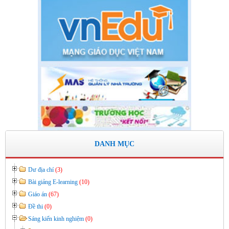
HỌC 2019- 2020
Thời gian đăng: 11/06/2020
lượt xem: 8577 | lượt tải:2798
Số: 03 /KH-THVY ngày 17/9�
KẾ HOẠCH CÔNG TÁC KIỂM TRA NỘI BỘ NĂM HỌC
2019– 2020
Thời gian đăng: 11/06/2020
lượt xem: 11755 | lượt tải:671
Số: 15 /QĐ-THVY ngày 10/9&#
QUYẾT ĐỊNH Về việc ban hành thực hiện Quy chế dân chủ
trong hoạt động của nhà trường
DANH MỤC
Thời gian đăng: 11/06/2020
lượt xem: 3475 | lượt tải:646
Dư địa chí
(3)
Bài giảng E-learning
(10)
Giáo án
(67)
Đề thi
(0)
Sáng kiến kinh nghiệm
(0)