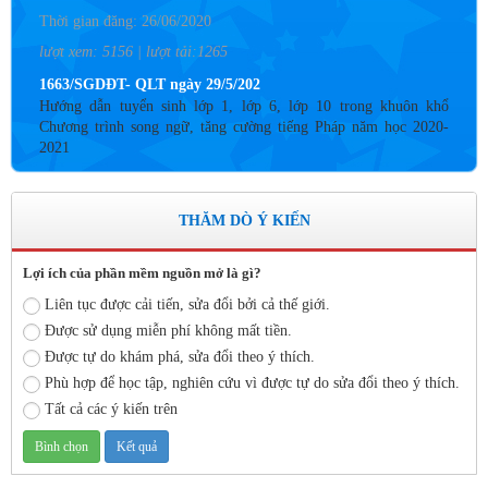
Thời gian đăng: 26/06/2020
lượt xem: 5156 | lượt tải:1265
1663/SGDĐT- QLT ngày 29/5/202
Hướng dẫn tuyển sinh lớp 1, lớp 6, lớp 10 trong khuôn khổ
Chương trình song ngữ, tăng cường tiếng Pháp năm học 2020-
2021
Thời gian đăng: 26/06/2020
lượt xem: 4187 | lượt tải:757
THĂM DÒ Ý KIẾN
Số: 05 /KHCM - THVY NGÀY 10/9&
KẾ HOẠCH BỒI DƯỠNG VÀ PHÁT TRIỂN ĐỘI NGŨ NĂM
HỌC 2019- 2020
Lợi ích của phần mềm nguồn mở là gì?
Thời gian đăng: 11/06/2020
Liên tục được cải tiến, sửa đổi bởi cả thế giới.
Được sử dụng miễn phí không mất tiền.
lượt xem: 8577 | lượt tải:2798
Được tự do khám phá, sửa đổi theo ý thích.
Số: 03 /KH-THVY ngày 17/9�
Phù hợp để học tập, nghiên cứu vì được tự do sửa đổi theo ý thích.
KẾ HOẠCH CÔNG TÁC KIỂM TRA NỘI BỘ NĂM HỌC
2019– 2020
Tất cả các ý kiến trên
Thời gian đăng: 11/06/2020
lượt xem: 11755 | lượt tải:671