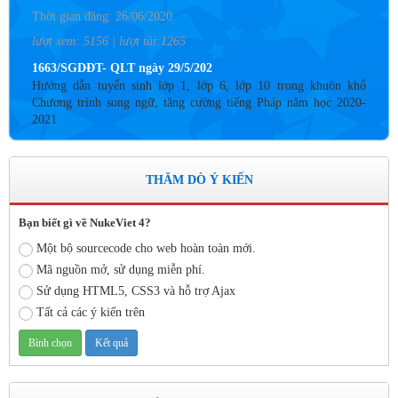
Thời gian đăng: 26/06/2020
lượt xem: 5156 | lượt tải:1265
1663/SGDĐT- QLT ngày 29/5/202
Hướng dẫn tuyển sinh lớp 1, lớp 6, lớp 10 trong khuôn khổ
Chương trình song ngữ, tăng cường tiếng Pháp năm học 2020-
2021
Thời gian đăng: 26/06/2020
lượt xem: 4187 | lượt tải:757
THĂM DÒ Ý KIẾN
Số: 05 /KHCM - THVY NGÀY 10/9&
KẾ HOẠCH BỒI DƯỠNG VÀ PHÁT TRIỂN ĐỘI NGŨ NĂM
HỌC 2019- 2020
Bạn biết gì về NukeViet 4?
Thời gian đăng: 11/06/2020
Một bộ sourcecode cho web hoàn toàn mới.
lượt xem: 8577 | lượt tải:2798
Mã nguồn mở, sử dụng miễn phí.
Sử dụng HTML5, CSS3 và hỗ trợ Ajax
Số: 03 /KH-THVY ngày 17/9�
Tất cả các ý kiến trên
KẾ HOẠCH CÔNG TÁC KIỂM TRA NỘI BỘ NĂM HỌC
2019– 2020
Thời gian đăng: 11/06/2020
lượt xem: 11758 | lượt tải:671