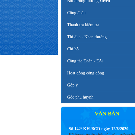
Bồi dưỡng thường xuyên
Công đoàn
Thanh tra kiểm tra
Thi đua - Khen thưởng
Chi bộ
Công tác Đoàn - Đội
Hoạt động cộng đồng
Góp ý
Góc phụ huynh
VĂN BẢN
Số 142/ KH-BCĐ ngày 12/6/2020
Kế hoạch tuyển sinh vào các trường 
TH, THCS năm học 2020 - 2021.