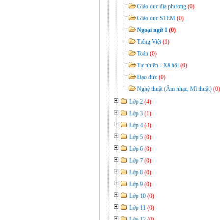
Giáo dục địa phương
(0)
Giáo dục STEM
(0)
Ngoại ngữ 1
(0)
Tiếng Việt
(1)
Toán
(0)
Tự nhiên - Xã hội
(0)
Đạo đức
(0)
Nghệ thuật (Âm nhạc, Mĩ thuật)
(0)
Lớp 2
(4)
Lớp 3
(1)
Lớp 4
(3)
Lớp 5
(0)
Lớp 6
(0)
Lớp 7
(0)
Lớp 8
(0)
Lớp 9
(0)
Lớp 10
(0)
Lớp 11
(0)
Lớp 12
(0)