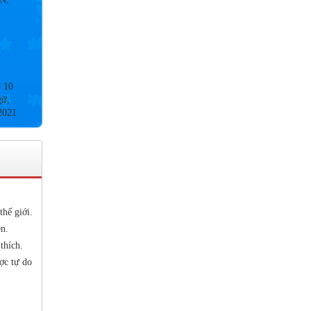
p 10
gữ,
2021
9&
2020
thế giới.
n.
thích.
 NỘI
ợc tự do