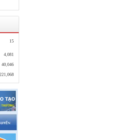
hiện
nhà
15
4,081
MN,
40,046
221,068
p 10
gữ,
2021
9&