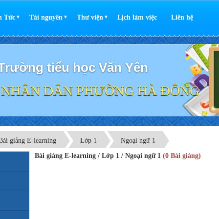
n Tức
Tài nguyên
Thư viện
Lịch làm việc
Liên hệ
▼
▼
▼
Trường tiểu học Văn Yên
 NHÂN DÂN PHƯỜNG HÀ ĐÔNG
Bài giảng E-learning
Lớp 1
Ngoại ngữ 1
Bài giảng E-learning / Lớp 1 / Ngoại ngữ 1
(0 Bài giảng)