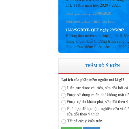
Thời gian đăng: 26/06/2020
lượt xem: 5152 | lượt tải:1265
1663/SGDĐT- QLT ngày 29/5/202
Hướng dẫn tuyển sinh lớp 1, lớp 6, lớ
trong khuôn khổ Chương trình song n
tăng cường tiếng Pháp năm học 2020-
Thời gian đăng: 26/06/2020
lượt xem: 4183 | lượt tải:757
Số: 05 /KHCM - THVY NGÀY 10/
THĂM DÒ Ý KIẾN
KẾ HOẠCH BỒI DƯỠNG VÀ PHÁT
TRIỂN ĐỘI NGŨ NĂM HỌC 2019- 
Lợi ích của phần mềm nguồn mở là gì?
Thời gian đăng: 11/06/2020
Liên tục được cải tiến, sửa đổi bởi cả 
lượt xem: 8574 | lượt tải:2796
Được sử dụng miễn phí không mất tiề
Số: 03 /KH-THVY ngày 17/9�
Được tự do khám phá, sửa đổi theo ý 
KẾ HOẠCH CÔNG TÁC KIỂM TRA
Phù hợp để học tập, nghiên cứu vì đư
BỘ NĂM HỌC 2019– 2020
sửa đổi theo ý thích.
Thời gian đăng: 11/06/2020
Tất cả các ý kiến trên
lượt xem: 11741 | lượt tải:670