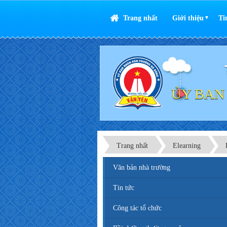
Trang nhất
Giới thiệu
Ti
▼
ỦY BAN
Trang nhất
Elearning
Văn bản nhà trường
Tin tức
Công tác tổ chức