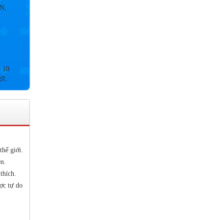
p 10
gữ,
2021
9&
2020
thế giới.
n.
thích.
ợc tự do
 NỘI