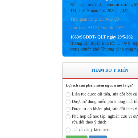
TH, THCS năm học 2020 - 2021.
Thời gian đăng: 26/06/2020
lượt xem: 5152 | lượt tải:1265
1663/SGDĐT- QLT ngày 29/5/202
Hướng dẫn tuyển sinh lớp 1, lớp 6, lớ
trong khuôn khổ Chương trình song n
tăng cường tiếng Pháp năm học 2020-
Thời gian đăng: 26/06/2020
lượt xem: 4183 | lượt tải:757
THĂM DÒ Ý KIẾN
Số: 05 /KHCM - THVY NGÀY 10/
KẾ HOẠCH BỒI DƯỠNG VÀ PHÁT
TRIỂN ĐỘI NGŨ NĂM HỌC 2019- 
Lợi ích của phần mềm nguồn mở là gì?
Thời gian đăng: 11/06/2020
Liên tục được cải tiến, sửa đổi bởi cả 
Được sử dụng miễn phí không mất tiề
lượt xem: 8574 | lượt tải:2796
Được tự do khám phá, sửa đổi theo ý 
Số: 03 /KH-THVY ngày 17/9�
Phù hợp để học tập, nghiên cứu vì đư
KẾ HOẠCH CÔNG TÁC KIỂM TRA
sửa đổi theo ý thích.
BỘ NĂM HỌC 2019– 2020
Tất cả các ý kiến trên
Thời gian đăng: 11/06/2020