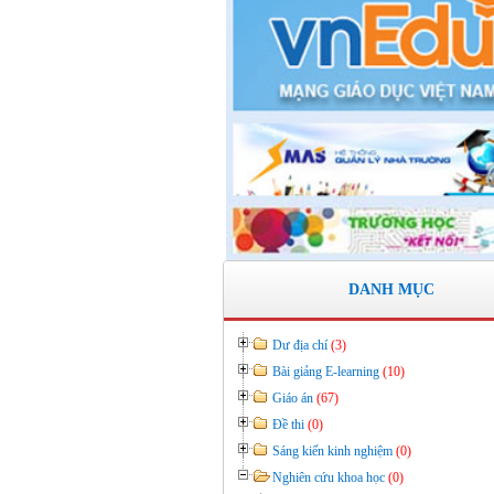
Số: 05 /KHCM - THVY NGÀY 10/
KẾ HOẠCH BỒI DƯỠNG VÀ PHÁT
TRIỂN ĐỘI NGŨ NĂM HỌC 2019- 
Thời gian đăng: 11/06/2020
lượt xem: 8574 | lượt tải:2796
Số: 03 /KH-THVY ngày 17/9�
KẾ HOẠCH CÔNG TÁC KIỂM TRA
BỘ NĂM HỌC 2019– 2020
Thời gian đăng: 11/06/2020
lượt xem: 11737 | lượt tải:670
Số: 15 /QĐ-THVY ngày 10/9&#
DANH MỤC
QUYẾT ĐỊNH Về việc ban hành thực 
Quy chế dân chủ trong hoạt động của 
Dư địa chí
(3)
trường
Bài giảng E-learning
(10)
Thời gian đăng: 11/06/2020
Giáo án
(67)
lượt xem: 3471 | lượt tải:645
Đề thi
(0)
Sáng kiến kinh nghiệm
(0)
Nghiên cứu khoa học
(0)