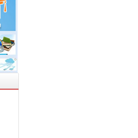
9&
2020
 NỘI
hiện
nhà