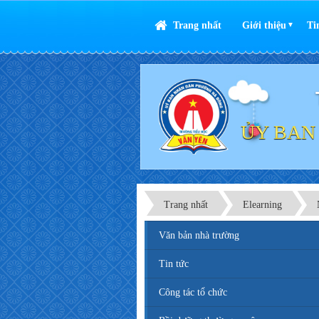
Trang nhất
Giới thiệu
Ti
▼
ỦY BAN
Trang nhất
Elearning
Văn bản nhà trường
Tin tức
Công tác tổ chức