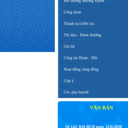
Bồi dưỡng thường xuyên
Công đoàn
Thanh tra kiểm tra
Thi đua - Khen thưởng
Chi bộ
Công tác Đoàn - Đội
Hoạt động cộng đồng
Góp ý
Góc phụ huynh
VĂN BẢN
Số 142/ KH-BCĐ ngày 12/6/2020
Kế hoạch tuyển sinh vào các trường 