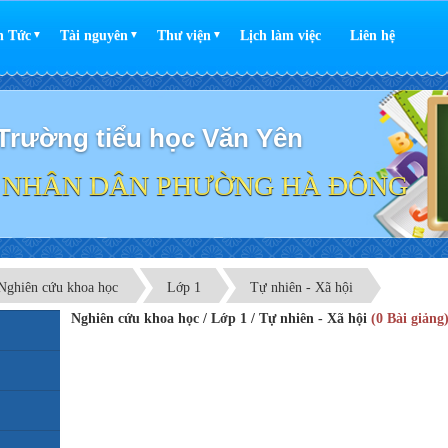
n Tức
Tài nguyên
Thư viện
Lịch làm việc
Liên hệ
▼
▼
▼
Trường tiểu học Văn Yên
 NHÂN DÂN PHƯỜNG HÀ ĐÔNG
Nghiên cứu khoa học
Lớp 1
Tự nhiên - Xã hội
Nghiên cứu khoa học / Lớp 1 / Tự nhiên - Xã hội
(0 Bài giảng